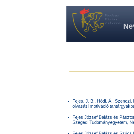
Ne
Fejes, J. B., Hódi, Á., Szenczi,
olvasási motiváció tantárgyakb
Fejes József Balázs és Pásztor
Szegedi Tudományegyetem, Nev
Fejes József Balázs és Szűcs N