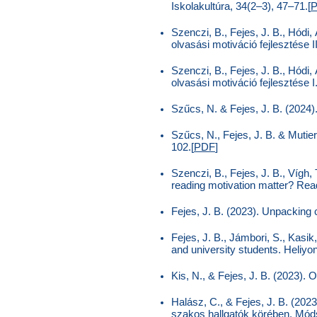
Iskolakultúra, 34(2–3), 47–71.[
Szenczi, B., Fejes, J. B., Hódi,
olvasási motiváció fejlesztése I
Szenczi, B., Fejes, J. B., Hódi,
olvasási motiváció fejlesztése 
Szűcs, N. & Fejes, J. B. (2024
Szűcs, N., Fejes, J. B. & Muti
102.[
PDF
]
Szenczi, B., Fejes, J. B., Vígh,
reading motivation matter? Read
Fejes, J. B. (2023). Unpacking
Fejes, J. B., Jámbori, S., Kasik
and university students. Heliyon
Kis, N., & Fejes, J. B. (2023). 
Halász, C., & Fejes, J. B. (20
szakos hallgatók körében. Móds