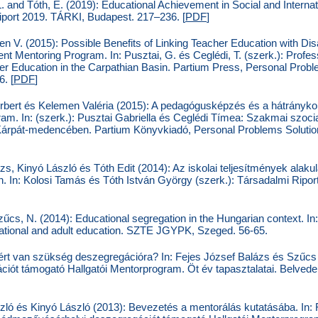
L. and Tóth, E. (2019): Educational Achievement in Social and Internati
 Riport 2019. TÁRKI, Budapest. 217–236. [
PDF
]
en V. (2015): Possible Benefits of Linking Teacher Education with 
nt Mentoring Program. In: Pusztai, G. és Ceglédi, T. (szerk.): Profess
er Education in the Carpathian Basin. Partium Press, Personal Prob
. [
PDF
]
rbert és Kelemen Valéria (2015): A pedagógusképzés és a hátrány
am. In: (szerk.): Pusztai Gabriella és Ceglédi Tímea: Szakmai szocia
Kárpát-medencében. Partium Könyvkiadó, Personal Problems Soluti
s, Kinyó László és Tóth Edit (2014): Az iskolai teljesítmények ala
 In: Kolosi Tamás és Tóth István György (szerk.): Társadalmi Ripor
űcs, N. (2014): Educational segregation in the Hungarian context. In:
cational and adult education. SZTE JGYPK, Szeged. 56-65.
ért van szükség deszegregációra? In: Fejes József Balázs és Szűcs 
ót támogató Hallgatói Mentorprogram. Öt év tapasztalatai. Belvede
zló és Kinyó László (2013): Bevezetés a mentorálás kutatásába. In: