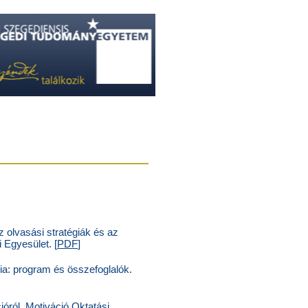
Az olvasási stratégiák és az
 Egyesület. [
PDF
]
ia: program és összefoglalók.
óról. Motiváció Oktatási