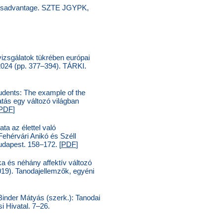
l disadvantage. SZTE JGYPK,
vizsgálatok tükrében európai
 2024 (pp. 377–394). TÁRKI.
tudents: The example of the
tás egy változó világban
PDF
]
ta az élettel való
 Fehérvári Anikó és Széll
udapest. 158–172. [
PDF
]
a és néhány affektív változó
019). Tanodajellemzők, egyéni
Binder Mátyás (szerk.): Tanodai
i Hivatal. 7–26.