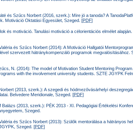
té és Szűcs Norbert (2016, szerk.): Mire jó a tanoda? A TanodaPlat
ek. Motiváció Oktatási Egyesület, Szeged. [
PDF
]
ok és motiváció. Tanulási motiváció a célorientációs elmélet alapján
aléria és Szűcs Norbert (2014): A Motiváció Hallgatói Mentorprogra
ételével szervezett hátránykompenzáló programok megvalósításához
zűcs, N. (2014): The model of Motivation Student Mentoring Program. G
ograms with the involvement university students. SZTE JGYPK Felnő
orbert (2013, szerk.): A szegedi és hódmezővásárhelyi deszegregác
atai. Belvedere Meridionale, Szeged. [
PDF
]
f Balázs (2013, szerk.): PÉK 2013 - XI. Pedagógiai Értékelési Konfe
ányegyetem, Szeged.
aléria és Szűcs Norbert (2013): Szülők mentorálása a hátrányos hel
JGYPK, Szeged. [
PDF
]