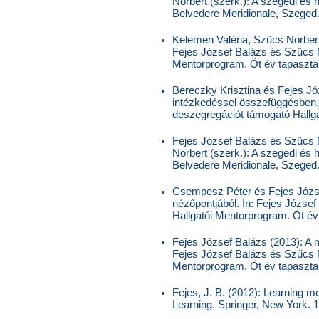
Norbert (szerk.): A szegedi és
Belvedere Meridionale, Szeged
Kelemen Valéria, Szűcs Norbert
Fejes József Balázs és Szűcs N
Mentorprogram. Öt év tapasztal
Bereczky Krisztina és Fejes Jó
intézkedéssel összefüggésben. 
deszegregációt támogató Hallga
Fejes József Balázs és Szűcs 
Norbert (szerk.): A szegedi és
Belvedere Meridionale, Szeged.
Csempesz Péter és Fejes József
nézőpontjából. In: Fejes Józse
Hallgatói Mentorprogram. Öt év 
Fejes József Balázs (2013): A m
Fejes József Balázs és Szűcs N
Mentorprogram. Öt év tapasztal
Fejes, J. B. (2012): Learning mo
Learning. Springer, New York. 1