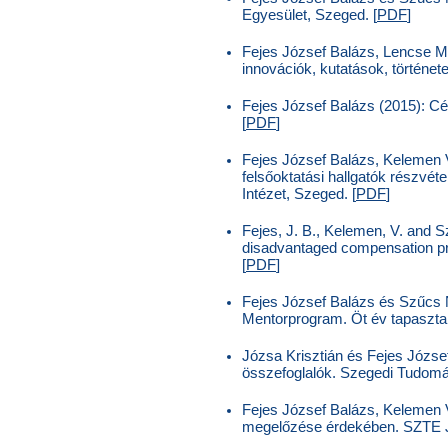
Egyesület, Szeged. [
PDF
]
Fejes József Balázs, Lencse Má
innovációk, kutatások, történet
Fejes József Balázs (2015): Cél
[
PDF
]
Fejes József Balázs, Kelemen V
felsőoktatási hallgatók részv
Intézet, Szeged. [
PDF
]
Fejes, J. B., Kelemen, V. and S
disadvantaged compensation pr
[
PDF
]
Fejes József Balázs és Szűcs N
Mentorprogram. Öt év tapasztal
Józsa Krisztián és Fejes Józse
összefoglalók. Szegedi Tudom
Fejes József Balázs, Kelemen V
megelőzése érdekében. SZTE 