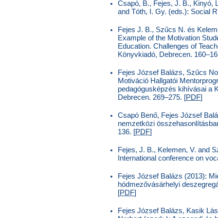
Csapó, B., Fejes, J. B., Kinyó, 
and Tóth, I. Gy. (eds.): Social
Fejes J. B., Szűcs N. és Kelem
Example of the Motivation Stude
Education. Challenges of Teach
Könyvkiadó, Debrecen. 160–166
Fejes József Balázs, Szűcs No
Motiváció Hallgatói Mentorprogr
pedagógusképzés kihívásai a 
Debrecen. 269–275. [
PDF
]
Csapó Benő, Fejes József Baláz
nemzetközi összehasonlításban.
136. [
PDF
]
Fejes, J. B., Kelemen, V. and Sz
International conference on vo
Fejes József Balázs (2013): Mi
hódmezővásárhelyi deszegregáci
[
PDF
]
Fejes József Balázs, Kasik Lás