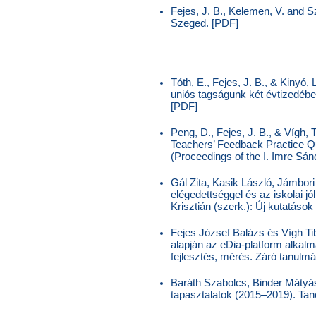
Fejes, J. B., Kelemen, V. and 
Szeged. [
PDF
]
Tóth, E., Fejes, J. B., & Kinyó
uniós tagságunk két évtizedébe
[
PDF
]
Peng, D., Fejes, J. B., & Vígh, 
Teachers’ Feedback Practice Qu
(Proceedings of the I. Imre Sá
Gál Zita, Kasik László, Jámbori
elégedettséggel és az iskolai jó
Krisztián (szerk.): Új kutatás
Fejes József Balázs és Vígh Ti
alapján az eDia-platform alkal
fejlesztés, mérés. Záró tanulmá
Baráth Szabolcs, Binder Mátyás,
tapasztalatok (2015–2019). Tano