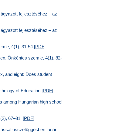
a ágyazott fejlesztéséhez – az
a ágyazott fejlesztéséhez – az
mle, 4(1), 31-54.[
PDF
]
en. Önkéntes szemle, 4(1), 82-
six, and eight: Does student
chology of Education.[
PDF
]
files among Hungarian high school
(2), 67–81. [
PDF
]
atással összefüggésben tanár