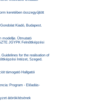
form keretében összegyűjtött
. Gondolat Kiadó, Budapest.
m modellje. Útmutató
. SZTE JGYPK Felnőttképzési
uidelines for the realisation of
ttképzési Intézet, Szeged.
iót támogató Hallgatói
rencia: Program - Előadás-
yzet átörökítésének