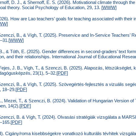
noff, D. J., & Shernoff, E. S. (2026). Motivational climate through th
l theory. Social Psychology of Education, 29, 13. [
WWW
]
26). How are Lao teachers’ goals for teaching associated with their i
WW
]
, Szenczi, B., & Vígh, T. (2025). Preservice and In-Service Teachers’ 
–31.[
WWW
]
 B., & Tóth, E. (2025). Gender differences in second-graders’ text form
n, and their relationships. International Journal of Educational Resea
 Fejes, J. B., Vígh, T., & Szenczi, B. (2025). Alapozás, létszükséglet
edagógusképzés, 23(1), 5–32.[
PDF
]
 Szenczi, B., & Vígh, T. (2025). Szövegértés-fejlesztés a vizuális segéd
 18–29.[
PDF
]
A., Mezei, T., & Szenczi, B. (2024). Validation of Hungarian Version of
n, 14(2).[
PDF
]
., Szenczi, B. & Vígh, T. (2024). Olvasási stratégiák vizsgálata a MAR
–165.[
PDF
]
4). Cigány/roma kisebbségekre vonatkozó kulturális tévhitek vizsgál