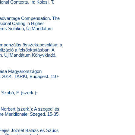
onal Contexts. In: Kolosi, T.
Disadvantage Compensation. The
ional Calling in Higher
lems Solution, Új Mandátum
kompenzálás összekapcsolása: a
lizáció a felsőoktatásban. A
on, Új Mandátum Könyvkiadó,
kulása Magyarországon
t 2014. TÁRKI, Budapest. 110-
 Szabó, F. (szerk.):
Norbert (szerk.): A szegedi és
re Meridionale, Szeged. 15-35.
 Fejes József Balázs és Szűcs