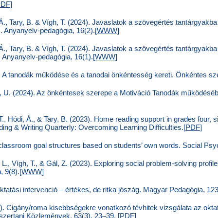
PDF
]
 Á., Tary, B. & Vígh, T. (2024). Javaslatok a szövegértés tantárgyakb
I. Anyanyelv-pedagógia, 16(2).[
WWW
]
 Á., Tary, B. & Vígh, T. (2024). Javaslatok a szövegértés tantárgyakb
I. Anyanyelv-pedagógia, 16(1).[
WWW
]
). A tanodák működése és a tanodai önkéntesség kereti. Önkéntes sze
er, U. (2024). Az önkéntesek szerepe a Motiváció Tanodák működéséb
 T., Hódi, Á., & Tary, B. (2023). Home reading support in grades four, 
ing & Writing Quarterly: Overcoming Learning Difficulties.[
PDF
]
 classroom goal structures based on students’ own words. Social Psy
, L., Vígh, T., & Gál, Z. (2023). Exploring social problem-solving pro
, 9(8).[
WWW
]
Oktatási intervenció – értékes, de ritka jószág. Magyar Pedagógia, 123
23). Cigány/roma kisebbségekre vonatkozó tévhitek vizsgálata az okt
zertani Közlemények, 63(3), 23–39. [
PDF
]