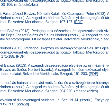
 hódmezővásárhelyi deszegregációt támogató Hallgatói Mentorprogram.
. 89-106. (másodközlés)
, Fejes József Balázs, Németh Katalin és Csempesz Péter (2013): A 
orbert (szerk.): A szegedi és hódmezővásárhelyi deszegregációt tá
atai. Belvedere Meridionale, Szeged. 107-127. [
PDF
]
zsef Balázs (2013): Pedagógusok nézeteinek és tapasztalatainak vi
In: Fejes József Balázs és Szűcs Norbert (szerk.): A szegedi és h
tói Mentorprogram. Öt év tapasztalatai. Belvedere Meridionale, Sz
Norbert (2013): Pedagógusképzés és hátránykompenzálás. In: Feje
 hódmezővásárhelyi deszegregációt támogató Hallgatói Mentorprogram.
 171-188. [
PDF
]
 Balázs (2013): A szegedi deszegregáció első éve az új intézménye
f Balázs és Szűcs Norbert (szerk.): A szegedi és hódmezővásárhelyi
tapasztalatai. Belvedere Meridionale, Szeged. 191-203. [
PDF
]
entorálás hatása a tanulási motivációra és a szövegértésre hátrányo
orbert (szerk.): A szegedi és hódmezővásárhelyi deszegregációt tá
atai. Belvedere Meridionale, Szeged. 204-220. (másodközlés)
tivation of disadvantaged students. In: Seel, N. M. (szerk.): Encyclo
935-1937. [
WWW
]