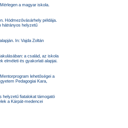
: Mérlegen a magyar iskola.
ken. Hódmezővásárhely példája.
n hátrányos helyzetű
lapján. In: Vajda Zoltán
lakulásában: a család, az iskola
 elméleti és gyakorlati alapjai.
 Mentorprogram lehetőségei a
Egyetem Pedagogiai Kara,
 helyzetű fiatalokat támogató
telek a Kárpát-medencei