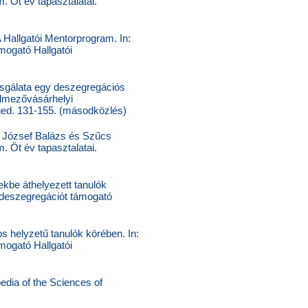
 Öt év tapasztalatai.
Hallgatói Mentorprogram. In:
mogató Hallgatói
zsgálata egy deszegregációs
ódmezővásárhelyi
eged. 131-155. (másodközlés)
s József Balázs és Szűcs
 Öt év tapasztalatai.
kbe áthelyezett tanulók
 deszegregációt támogató
s helyzetű tanulók körében. In:
mogató Hallgatói
pedia of the Sciences of