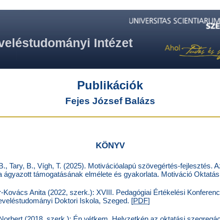
veléstudományi Intézet
Publikációk
Fejes József Balázs
KÖNYV
 B., Tary, B., Vígh, T. (2025). Motivációalapú szövegértés-fejlesztés. 
a ágyazott támogatásának elmélete és gyakorlata. Motiváció Oktatási
-Kovács Anita (2022, szerk.): XVIII. Pedagógiai Értékelési Konferenc
eléstudományi Doktori Iskola, Szeged. [
PDF
]
orbert (2018, szerk.): Én vétkem. Helyzetkép az oktatási szegregáci