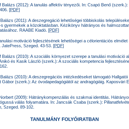
 Balázs (2012): A tanulás affektív tényezői. In: Csapó Benő (szerk.)
406. [
PDF
]
Balázs (2011): A deszegregáció lehetőségei többiskolás települése
HH-s gyermekek a közoktatásban. Kézikönyv hátrányos és halmozotta
atásához. RAABE Kiadó. [
PDF
]
nulási motiváció fejlesztésének lehetőségei a célorientációs elmélet a
 JatePress, Szeged. 43-53. [
PDF
]
 Balázs (2010): A szociális környezet szerepe a tanulási motiváció a
 Anikó és Kasik László (szerk.): A szociális kompetencia fejlesztésének
162.
 Balázs (2010): A deszegregációs intézkedéseket támogató Hallgatói
t Gábor (szerk.): Az óvodapedagógiától az andragógiáig. Kaposvári 
orbert (2009): Hátránykompenzálás és szakmai identitás. Hátrányos
ussá válás folyamatára. In: Jancsák Csaba (szerk.): Pillanatfelvé
le, Szeged. 89-102.
TANULMÁNY FOLYÓIRATBAN