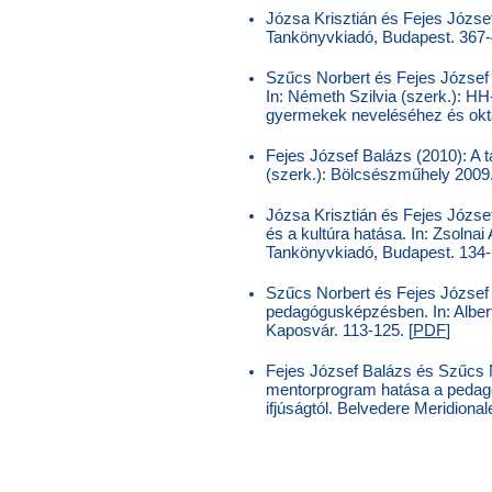
Józsa Krisztián és Fejes József
Tankönyvkiadó, Budapest. 367-
Szűcs Norbert és Fejes József 
In: Németh Szilvia (szerk.): 
gyermekek neveléséhez és okt
Fejes József Balázs (2010): A ta
(szerk.): Bölcsészműhely 2009.
Józsa Krisztián és Fejes József
és a kultúra hatása. In: Zsolnai
Tankönyvkiadó, Budapest. 134-
Szűcs Norbert és Fejes József
pedagógusképzésben. In: Alber
Kaposvár. 113-125. [
PDF
]
Fejes József Balázs és Szűcs N
mentorprogram hatása a pedagóg
ifjúságtól. Belvedere Meridiona