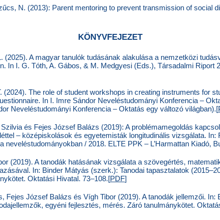
Szűcs, N. (2013): Parent mentoring to prevent transmission of socia
KÖNYVFEJEZET
, L. (2025). A magyar tanulók tudásának alakulása a nemzetközi tudás
n. In I. G. Tóth, A. Gábos, & M. Medgyesi (Eds.), Társadalmi Riport
T. (2024). The role of student workshops in creating instruments for s
estionnaire. In I. Imre Sándor Neveléstudományi Konferencia – Okta
ndor Neveléstudományi Konferencia – Oktatás egy változó világban).[
 Szilvia és Fejes József Balázs (2019): A problémamegoldás kapcsola
lléttel – középiskolások és egyetemisták longitudinális vizsgálata. In:
ok a neveléstudományokban / 2018. ELTE PPK – L’Harmattan Kiadó, B
bor (2019). A tanodák hatásának vizsgálata a szövegértés, matematik
mazásával. In: Binder Mátyás (szerk.): Tanodai tapasztalatok (2015–2
nykötet. Oktatási Hivatal. 73–108.[
PDF
]
 Fejes József Balázs és Vígh Tibor (2019). A tanodák jellemzői. In: 
dajellemzők, egyéni fejlesztés, mérés. Záró tanulmánykötet. Oktatás