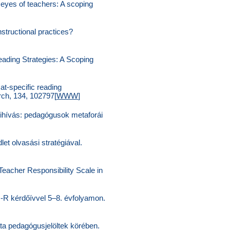
e eyes of teachers: A scoping
nstructional practices?
Reading Strategies: A Scoping
at-specific reading
rch, 134, 102797[
WWW
]
, kihívás: pedagógusok metaforái
let olvasási stratégiával.
 Teacher Responsibility Scale in
SI-R kérdőívvel 5–8. évfolyamon.
ata pedagógusjelöltek körében.