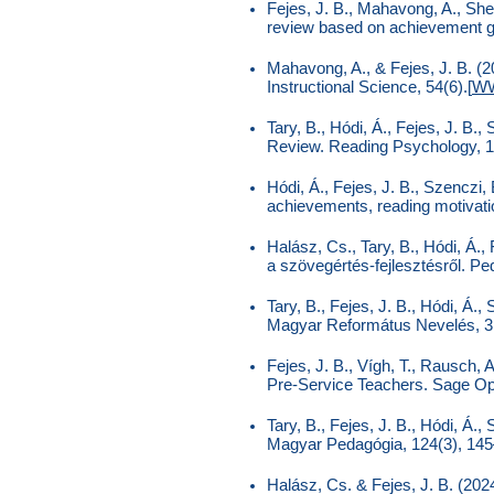
Fejes, J. B., Mahavong, A., Sher
review based on achievement goa
Mahavong, A., & Fejes, J. B. (20
Instructional Science, 54(6).[
W
Tary, B., Hódi, Á., Fejes, J. B.
Review. Reading Psychology, 1
Hódi, Á., Fejes, J. B., Szenczi,
achievements, reading motivatio
Halász, Cs., Tary, B., Hódi, Á.,
a szövegértés-fejlesztésről. P
Tary, B., Fejes, J. B., Hódi, Á.,
Magyar Református Nevelés, 3,
Fejes, J. B., Vígh, T., Rausch, 
Pre-Service Teachers. Sage Ope
Tary, B., Fejes, J. B., Hódi, Á
Magyar Pedagógia, 124(3), 145
Halász, Cs. & Fejes, J. B. (202