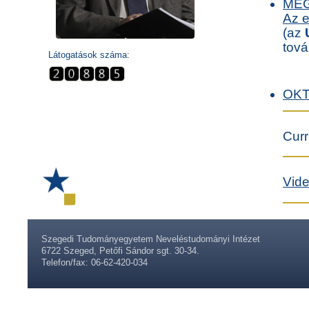
ME
Az e
(az
tová
Látogatások száma:
OKT
Curr
Vid
Szegedi Tudományegyetem Neveléstudományi Intézet
6722 Szeged, Petőfi Sándor sgt. 30-34.
Telefon/fax: 06-62-420-034