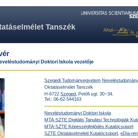
tatáselmélet Tanszék
vér
eveléstudományi Doktori Iskola vezetője
Szegedi Tudományegyetem
Neveléstudományi
Oktatáselmélet Tanszék
H-6722
Szeged
, Petőfi sgt. 30−34.
Tel.: 06-62-544163
Neveléstudományi Doktori Iskola
MTA-SZTE Digitális Tanulási Technológiák Kut
MTA-SZTE Képességfejlődés Kutatócsoport
SZTE Oktatáselméleti Kutatócsoport
,
eDia-re