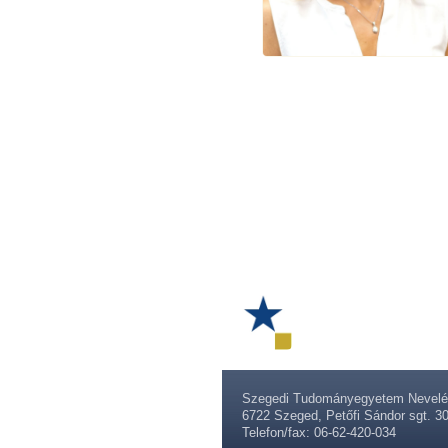
Szegedi Tudományegyetem Nevelés
6722 Szeged, Petőfi Sándor sgt. 30
Telefon/fax: 06-62-420-034