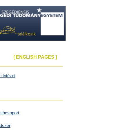
[ ENGLISH PAGES ]
 Intézet
atócsoport
ndszer