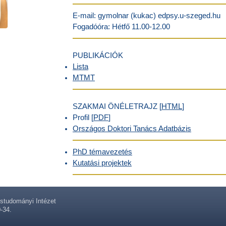
E-mail: gymolnar (kukac) edpsy.u-szeged.hu
Fogadóóra: Hétfő 11.00-12.00
PUBLIKÁCIÓK
Lista
MTMT
SZAKMAI ÖNÉLETRAJZ [
HTML
]
Profil [
PDF
]
Országos Doktori Tanács Adatbázis
PhD témavezetés
Kutatási projektek
tudományi Intézet
-34.