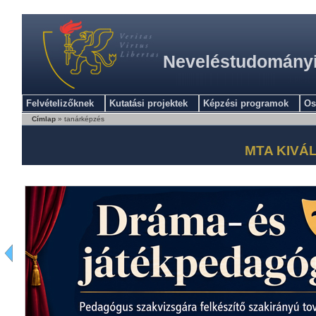
Neveléstudományi 
Felvételizőknek
Kutatási projektek
Képzési programok
Os
Címlap
» tanárképzés
MTA KIVÁ