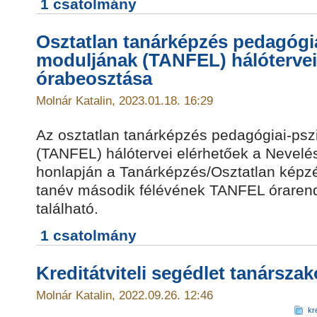
1 csatolmány
Osztatlan tanárképzés pedagógi
moduljának (TANFEL) hálótervei 
órabeosztása
Molnár Katalin, 2023.01.18. 16:29
Az osztatlan tanárképzés pedagógiai-psz
(TANFEL) hálótervei elérhetőek a Nevelé
honlapján a Tanárképzés/Osztatlan képzés
tanév második félévének TANFEL órarendj
található.
1 csatolmány
Kreditátviteli segédlet tanársza
Molnár Katalin, 2022.09.26. 12:46
kre