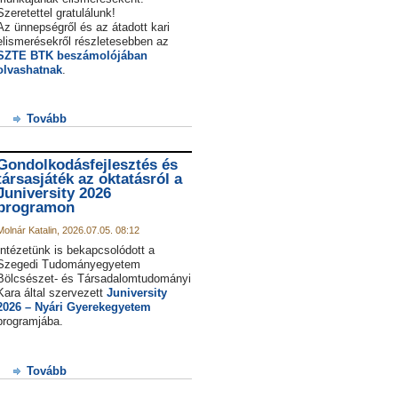
Szeretettel gratulálunk!
Az ünnepségről és az átadott kari
elismerésekről részletesebben az
SZTE BTK beszámolójában
olvashatnak
.
Tovább
Gondolkodásfejlesztés és
társasjáték az oktatásról a
Juniversity 2026
programon
Molnár Katalin, 2026.07.05. 08:12
Intézetünk is bekapcsolódott a
Szegedi Tudományegyetem
Bölcsészet- és Társadalomtudományi
Kara által szervezett
Juniversity
2026 – Nyári Gyerekegyetem
programjába.
Tovább