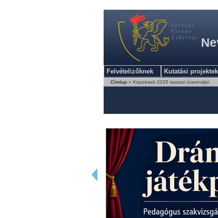
Ne
Felvételizőknek
Kutatási projektek
Címlap
» Képzések 2025 tavaszi órarendjei