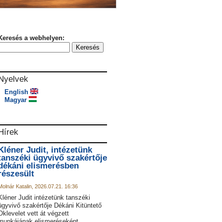
Keresés a webhelyen:
Nyelvek
English
Magyar
Hírek
Kléner Judit, intézetünk
tanszéki ügyvivő szakértője
dékáni elismerésben
részesült
Molnár Katalin, 2026.07.21. 16:36
Kléner Judit intézetünk tanszéki
ügyvivő szakértője Dékáni Kitüntető
Oklevelet vett át végzett
munkájának elismeréseként.