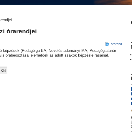
rendjei
i órarendjei
órarend
ozó képzések (Pedagóiga BA, Neveléstudományi MA, Pedagógiatanár
s órabeosztásai elérhetőek az adott szakok képzésleírásainál.
3 KB