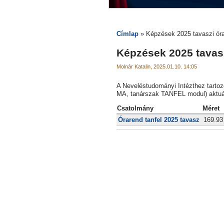
Címlap
» Képzések 2025 tavaszi óra
Képzések 2025 tavasz
Molnár Katalin, 2025.01.10. 14:05
A Neveléstudományi Intézthez tart
MA, tanárszak TANFEL modul) aktuáli
Csatolmány
Méret
Órarend tanfel 2025 tavasz
169.9