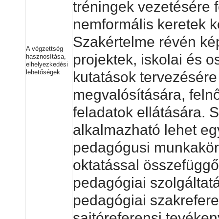
tréningek vezetésére f
nemformális keretek k
Szakértelme révén ké
A végzettség
projektek, iskolai és o
hasznosítása,
elhelyezkedési
lehetőségek
kutatások tervezésére
megvalósítására, felnő
feladatok ellátására.
alkalmazható lehet e
pedagógusi munkakör
oktatással összefüggő 
pedagógiai szolgáltatá
pedagógiai szakrefere
sajtóreferensi tevéke