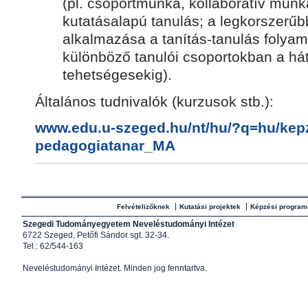
(pl. csoportmunka, kollaboratív mun
kutatásalapú tanulás; a legkorszerű
alkalmazása a tanítás-tanulás folya
különböző tanulói csoportokban a hát
tehetségesekig).
Általános tudnivalók (kurzusok stb.):
www.edu.u-szeged.hu/nt/hu/?q=
hu/kep
pedagogiatanar_MA
Felvételizőknek
Kutatási projektek
Képzési program
Szegedi Tudományegyetem Neveléstudományi Intézet
6722 Szeged, Petőfi Sándor sgt. 32-34.
Tel.: 62/544-163
Neveléstudományi Intézet
. Minden jog fenntartva.