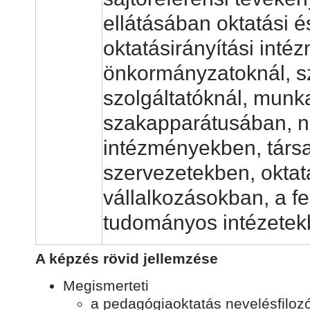
ellátásában oktatási é
oktatásirányítási int
önkormányzatoknál, 
szolgáltatóknál, munk
szakapparátusában, no
intézményekben, társa
szervezetekben, oktat
vállalkozásokban, a f
tudományos intézetek
A képzés rövid jellemzése
Megismerteti
a pedagógiaoktatás nevelésfilozó