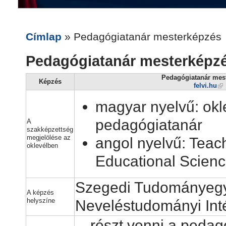
Címlap
» Pedagógiatanár mesterképzés
Pedagógiatanár mesterképz
Pedagógiatanár mes
Képzés
felvi.hu
magyar nyelvű: okl
pedagógiatanár
A
szakképzettség
megjelölése az
angol nyelvű: Teach
oklevélben
Educational Scien
Szegedi Tudományeg
A képzés
helyszíne
Neveléstudományi Int
…részt venni a pedagó