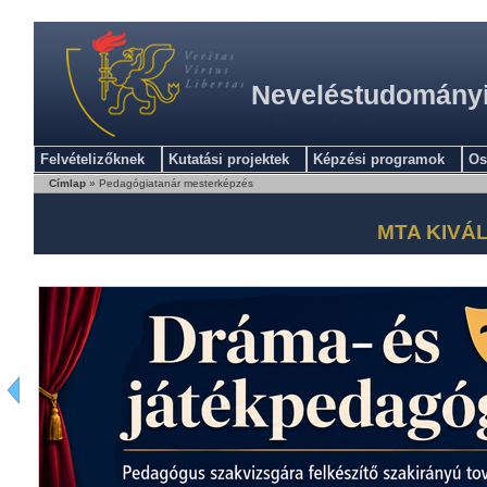
Neveléstudományi 
Felvételizőknek
Kutatási projektek
Képzési programok
Os
Címlap
» Pedagógiatanár mesterképzés
MTA KIVÁ