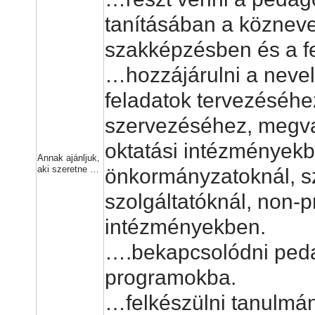
tanításában a közneve
szakképzésben és a f
…hozzájárulni a nevelé
feladatok tervezéséhe
szervezéséhez, megva
oktatási intézményekb
Annak ajánljuk,
aki szeretne …
önkormányzatoknál, 
szolgáltatóknál, non-pr
intézményekben.
….bekapcsolódni peda
programokba.
…felkészülni tanulmán