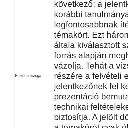
következő: a jelent
korábbi tanulmányai
legfontosabbnak íté
témakört. Ezt háro
általa kiválasztott 
forrás alapján meg
vázolja. Tehát a vi
részére a felvételi e
Felvételi vizsga
jelentkezőnek fel ke
prezentáció bemut
technikai feltételek
biztosítja. A jelölt 
a témakörét csak é