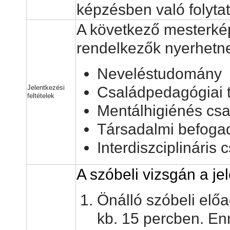
képzésben való folyta
A következő mesterkép
rendelkezők nyerhetnek
Neveléstudomány
Családpedagógiai 
Jelentkezési
feltételek
Mentálhigiénés cs
Társadalmi befoga
Interdiszciplináris
A szóbeli vizsgán a je
Önálló szóbeli előad
kb. 15 percben. En