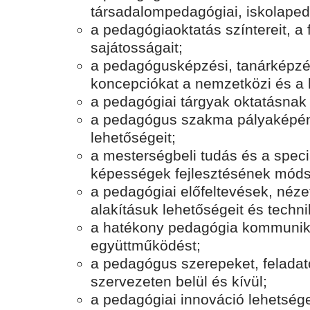
társadalompedagógiai, iskolaped
a pedagógiaoktatás színtereit, a 
sajátosságait;
a pedagógusképzési, tanárképzé
koncepciókat a nemzetközi és a 
a pedagógiai tárgyak oktatásnak
a pedagógus szakma pályaképén
lehetőségeit;
a mesterségbeli tudás és a speci
képességek fejlesztésének módsz
a pedagógiai előfeltevések, néz
alakításuk lehetőségeit és technik
a hatékony pedagógia kommunik
együttműködést;
a pedagógus szerepeket, feladato
szervezeten belül és kívül;
a pedagógiai innováció lehetséges