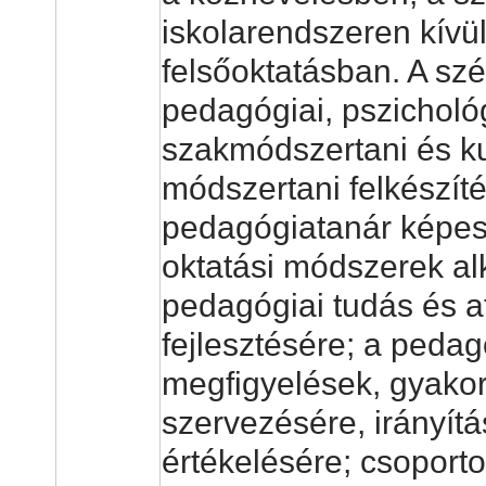
iskolarendszeren kívü
felsőoktatásban. A sz
pedagógiai, pszichológ
szakmódszertani és ku
módszertani felkészít
pedagógiatanár képes
oktatási módszerek al
pedagógiai tudás és at
fejlesztésére; a pedag
megfigyelések, gyakor
szervezésére, irányítá
értékelésére; csoporto