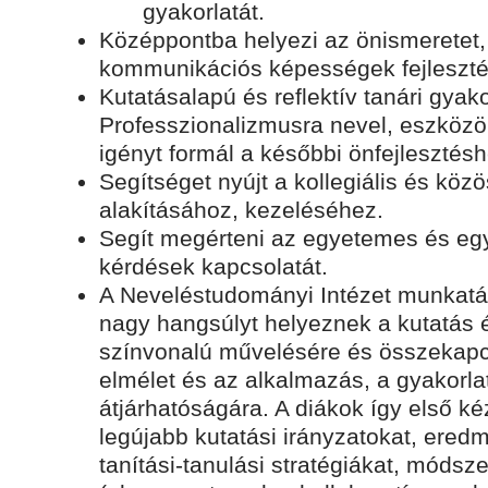
gyakorlatát.
Középpontba helyezi az önismeretet,
kommunikációs képességek fejleszté
Kutatásalapú és reflektív tanári gyakor
Professzionalizmusra nevel, eszközö
igényt formál a későbbi önfejlesztésh
Segítséget nyújt a kollegiális és köz
alakításához, kezeléséhez.
Segít megérteni az egyetemes és egy
kérdések kapcsolatát.
A Neveléstudományi Intézet munkat
nagy hangsúlyt helyeznek a kutatás 
színvonalú művelésére és összekapc
elmélet és az alkalmazás, a gyakorlat
átjárhatóságára. A diákok így első k
legújabb kutatási irányzatokat, ere
tanítási-tanulási stratégiákat, módsze