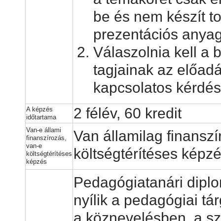
be és nem készít t
prezentációs anyag
Válaszolnia kell a 
tagjainak az előad
kapcsolatos kérdés
2 félév, 60 kredit
A képzés
időtartama
Van-e állami
Van államilag finanszí
finanszírozás,
van-e
költségtérítéses képz
költségtérítéses
képzés
Pedagógiatanári dipl
nyílik a pedagógiai tá
a köznevelésben, a s