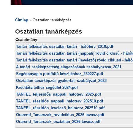
Címlap
» Osztatlan tanárképzés
Osztatlan tanárképzés
Csatolmány
Tanári felkészítés osztatlan tanári - hálóterv_2018.pdf
Tanári felkészítés osztatlan tanári (nappali) rövid ciklusú - hál
Tanári felkészítés osztatlan tanári (levelező) rövid ciklusú - há
A tanári szakképzettség elágazásának szabályozása_2021
Segédanyag a portfólió készítéshez_230227.pdf
Osztatlan tanárképzés gyakorlati szabályzat_2023
Kreditátvitelhez segédlet 2024.pdf
TANFEL_teljesidős_nappali_haloterv_2025.pdf
TANFEL_részidős_nappali_haloterv_202510.pdf
TANFEL_részidős_levelező_haloterv_202510.pdf
Orarend_Tanarszak_rovidciklus_2026 tavasz.pdf
Orarend_Tanarszak_osztatlan_2026 tavasz.pdf