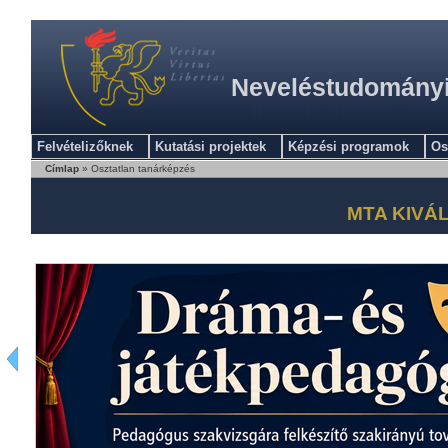
Neveléstudományi 
Felvételizőknek
Kutatási projektek
Képzési programok
Os
Címlap
» Osztatlan tanárképzés
MTA KIVÁ