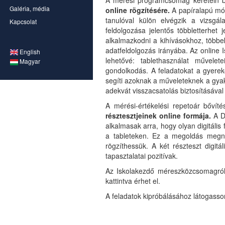
A mérési programcsomag keretein be
Galéria, média
online rögzítésére.
A papíralapú mó
tanulóval külön elvégzik a vizsg
Kapcsolat
feldolgozása jelentős többletterhet
alkalmazkodni a kihívásokhoz, többe
adatfeldolgozás irányába. Az online 
English
lehetővé: tablethasználat művelet
Magyar
gondolkodás. A feladatokat a gyerek
segíti azoknak a műveleteknek a gya
adekvát visszacsatolás biztosításával
A mérési-értékelési repetoár bővít
résztesztjeinek online formája.
A Di
alkalmasak arra, hogy olyan digitális
a tableteken. Ez a megoldás megnyi
rögzíthessük. A két részteszt digitá
tapasztalatai pozitívak.
Az Iskolakezdő méreszközcsomagról 
kattintva érhet el.
A feladatok kipróbálásához látogasson