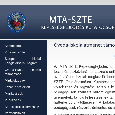
Óvoda-iskola átmenet támo
Kezdőoldal
Kutatási terület
Szegedi Iskolai
Longitudinális Program
Az MTA-SZTE Képességfejlődés Kutat
Óvoda-iskola átmenet
tesztelés eszköztárát felhasználó on
támogatása
az általános iskolát megkezdő tanul
Mintafeladatok
SZTE Oktatáselméleti Kutatócsoport
kivitelezése és rögzítése során a 
Lezárult projektek
pedagógusok számára három együttmű
Munkatársak
gyermekek, tanuló fejlesztésének t
Publikációk
háttérkérdőív kitöltésével. A kut
Kapcsolódó szervezetek
pedagógusok részéről, önkéntes és 
Partneriskolák