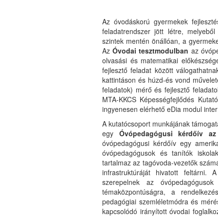
Az óvodáskorú gyermekek fejleszté
feladatrendszer jött létre, melyeb
szintek mentén önállóan, a gyermeke
Az
Óvodai tesztmodulban
az óvópe
olvasási és matematikai előkészség
fejlesztő feladat között válogathatn
kattintáson és húzd-és vond művele
feladatok) mérő és fejlesztő felada
MTA-KKCS Képességfejlődés Kutatóc
ingyenesen elérhető eDia modul inte
A kutatócsoport munkájának támogatás
egy
Óvópedagógusi kérdőív az 
óvópedagógusi kérdőív egy amerikai
óvópedagógusok és tanítók iskolaké
tartalmaz az tagóvoda-vezetők számár
infrastruktúráját hivatott feltár
szerepelnek az óvópedagógusok v
témaközpontúságra, a rendelkezésr
pedagógiai szemléletmódra és mérési
kapcsolódó irányított óvodai foglalk