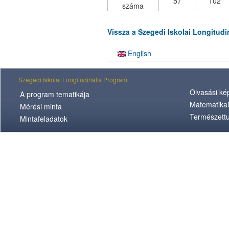
57
102
száma
Vissza a Szegedi Iskolai Longitud
English
Szegedi Iskolai Longitudinális Program
Olvasási k
A program tematikája
Matematikai
Mérési minta
Természett
Mintafeladatok