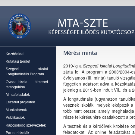
Mérési minta
Kezdőoldal
Kutatási terület
2019-ig a
Szegedi Iskolai Longitudin
Szegedi Iskolai
zárta le. A program a 2003/2004-es 
Longitudinális Program
évfolyamos (III. minta) tanuló vizsg
Óvoda-iskola átmenet
független adatsort adva a közoktatá
támogatása
jelenleg a 2019-ben indult VII., és a 2
Mintafeladatok
A longitudinális (ugyanazon tanulók
Lezárult projektek
vesznek iskolák, melyek leképezik a
Munkatársak
több mint ötezer, amely meghaladja 
része felkérésünkre csatlakozott a pr
Publikációk
Kapcsolódó szervezetek
A tesztek és a kérdőívek kitöltése o
feladatokat. Az online feladatokat 
Partneriskolák