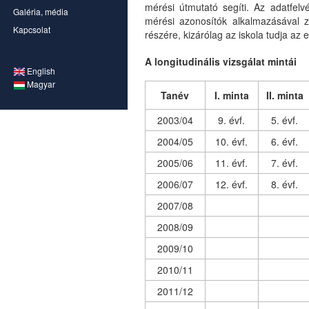
mérési útmutató segíti. Az adatfel
Galéria, média
mérési azonosítók alkalmazásával za
Kapcsolat
részére, kizárólag az iskola tudja az
A longitudinális vizsgálat mintái
English
Magyar
Tanév
I. minta
II. minta
2003/04
9. évf.
5. évf.
2004/05
10. évf.
6. évf.
2005/06
11. évf.
7. évf.
2006/07
12. évf.
8. évf.
2007/08
2008/09
2009/10
2010/11
2011/12