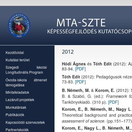
2012
Kezdőoldal
Kutatási terület
Hódi Ágnes
és
Tóth Edit
(2012): Az
Szegedi Iskolai
83-94.
[PDF]
Longitudinális Program
Tóth Edit
(2012): Pedagógusok nézete
Óvoda-iskola átmenet
73-83.
[PDF]
támogatása
B. Németh, M.
&
Korom, E.
(2012): S
Mintafeladatok
B. & Szabó, G. (ed.):
Framework fo
Lezárult projektek
Tankönyvkiadó. (310 p).
[PDF]
Munkatársak
Korom, E., B. Németh, M., Nagy L
Theoretical background and practic
Publikációk
assessment of science.
(pp.151–177)
Kapcsolódó szervezetek
Korom, E., Nagy L., B. Németh, M.
Partneriskolák