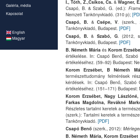
I., Tóth, Z.,Csíkos, Cs.
&
Wagner, É
Galéria, média
Csapó, B. & Szabó, G. (ed.):
Frame
Kapcsolat
Nemzeti Tankönyvkiadó. (310 p);
[PD
Csapó, B.
&
Csépe, V
. (szerk.,
Tankönyvkiadó, Budapest.
[PDF]
English
Csapó, B.
&
Szabó, G
. (2012, 
Magyar
Tankönyvkiadó, Budapest.
[PDF]
B. Németh Mária
és
Korom Erzsébe
értékelése. In: Csapó Benő, Szabó 
értékeléséhez. (59–92) Budapest: Ne
Korom Erzsébet, B Németh Már
természettudomány felmérések részl
kérdések. In: Csapó Benő, Szabó G
értékeléséhez.
(151–171) Budapest:
Korom Erzsébet, Nagy Lászlóné, 
Farkas Magdolna, Revákné Markó
Részletes tartalmi keretek a termés
(szerk.): Tartalmi keretek a termés
Tankönyvkiadó.
[PDF]
Csapó Benő
(szerk., 2012):
Mérlegen
B. Németh Mária, Korom Erzsébet