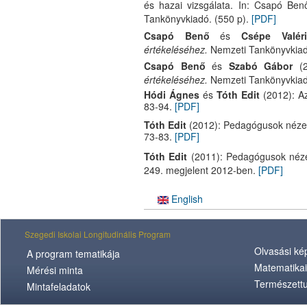
és hazai vizsgálata. In: Csapó Ben
Tankönyvkiadó. (550 p).
[PDF]
Csapó Benő
és
Csépe Valéri
értékeléséhez.
Nemzeti Tankönyvkia
Csapó Benő
és
Szabó Gábor
(2
értékeléséhez.
Nemzeti Tankönyvkia
Hódi Ágnes
és
Tóth Edit
(2012): Az
83-94.
[PDF]
Tóth Edit
(2012): Pedagógusok nézete
73-83.
[PDF]
Tóth Edit
(2011): Pedagógusok nézet
249. megjelent 2012-ben.
[PDF]
English
Szegedi Iskolai Longitudinális Program
Olvasási k
A program tematikája
Matematikai
Mérési minta
Természett
Mintafeladatok