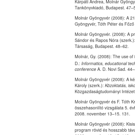
Kárpáti Andrea, Molnár Gyöngyv
Tankönyvkiadó, Budapest. 47–
Molnár Gyöngyvér (2008): A 21
Gyöngyvér, Tóth Péter és Főző 
Molnár Gyöngyvér. (2008): A pr
Sándor és Rapos Nóra (szerk.)
Társaság, Budapest. 48–62.
Molnár, Gy. (2008): The use of i
D.:
Informatics, educational te
conference
A. D. Novi Sad. 44–
Molnár Gyöngyvér (2008): A ké
Károly (szerk.):
Közoktatás, isko
Közgazdaságtudományi Intézet
Molnár Gyöngyvér és F. Tóth Kr
összehasonlító vizsgálata 5. é
2008. november 13–15. 131.
Molnár Gyöngyvér (2008): Kisisk
program rövid és hosszabb táv