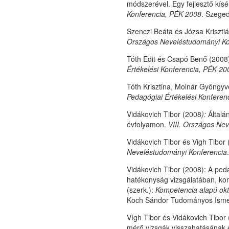
módszerével. Egy fejlesztő kísé
Konferencia, PÉK 2008
. Szeged
Szenczi Beáta és Józsa Kriszti
Országos Neveléstudományi Ko
Tóth Edit és Csapó Benő (2008
Értékelési Konferencia, PÉK 20
Tóth Krisztina, Molnár Gyöngyv
Pedagógiai Értékelési Konferen
Vidákovich Tibor (2008
):
Általá
évfolyamon.
VIII. Országos Ne
Vidákovich Tibor és Vigh Tibor
Neveléstudományi Konferencia
Vidákovich Tibor (2008): A ped
hatékonyság vizsgálatában, ko
(szerk.):
Kompetencia alapú okt
Koch Sándor Tudományos Ismere
Vígh Tibor és Vidákovich Tibor 
mérő vizsgák visszahatásának e