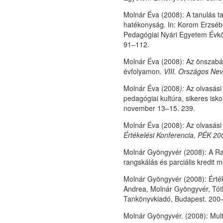
Molnár Éva (2008): A tanulás t
hatékonyság
.
In: Korom Erzsébe
Pedagógiai Nyári Egyetem Évkö
91–112.
Molnár Éva (2008): Az önszabály
évfolyamon
.
VIII. Országos Ne
Molnár Éva (2008
):
Az olvasási
pedagógiai kultúra, sikeres isko
november 13–15. 239.
Molnár Éva (2008): Az olvasási 
Értékelési Konferencia, PÉK 20
Molnár Gyöngyvér (2008): A Ra
rangskálás és parciális kredit m
Molnár Gyöngyvér (2008): Érték
Andrea, Molnár Gyöngyvér, Tóth 
Tankönyvkiadó, Budapest. 200
Molnár Gyöngyvér. (2008): Mul