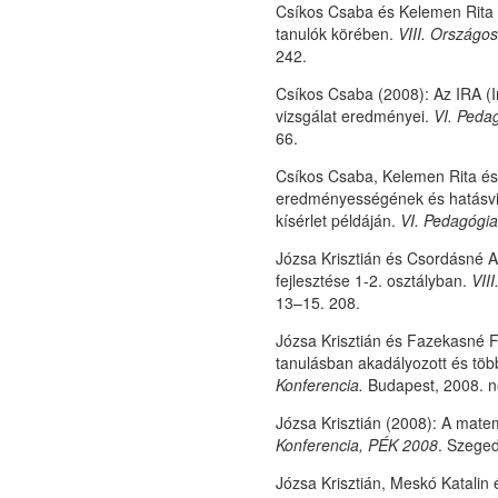
Csíkos Csaba és Kelemen Rita (
tanulók körében.
VIII. Országo
242.
Csíkos Csaba (2008): Az IRA (I
vizsgálat eredményei.
VI. Peda
66.
Csíkos Csaba, Kelemen Rita és 
eredményességének és hatásviz
kísérlet példáján.
VI. Pedagógia
Józsa Krisztián és Csordásné 
fejlesztése 1-2. osztályban.
VII
13–15. 208.
Józsa Krisztián és Fazekasné Fe
tanulásban akadályozott és tö
Konferencia.
Budapest, 2008. n
Józsa Krisztián (2008): A mate
Konferencia, PÉK 2008
. Szeged
Józsa Krisztián, Meskó Katalin 