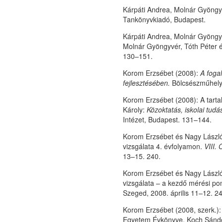
Kárpáti Andrea, Molnár Gyöngyv
Tankönyvkiadó, Budapest.
Kárpáti Andrea, Molnár Gyöngy
Molnár Gyöngyvér, Tóth Péter é
130–151.
Korom Erzsébet (2008):
A foga
fejlesztésében.
Bölcsészműhely
Korom Erzsébet (2008): A tarta
Károly:
Közoktatás, iskolai tudá
Intézet, Budapest. 131–144.
Korom Erzsébet és Nagy László
vizsgálata 4. évfolyamon.
VIII.
13–15. 240.
Korom Erzsébet és Nagy László
vizsgálata – a kezdő mérési p
Szeged, 2008. április 11–12. 24
Korom Erzsébet (2008, szerk.)
Egyetem Évkönyve, Koch Sándo