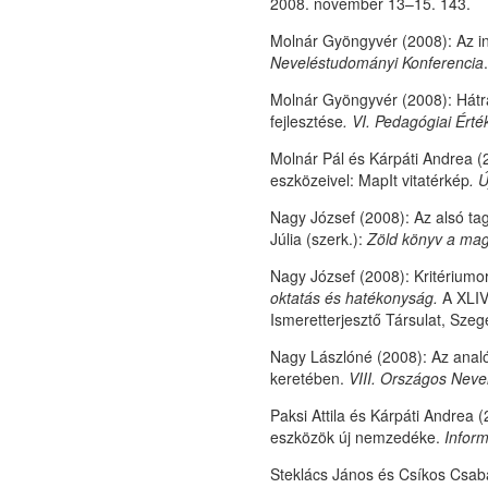
2008. november 13–15. 143.
Molnár Gyöngyvér (2008): Az in
Neveléstudományi Konferencia
Molnár Gyöngyvér (2008): Hátrá
fejlesztése
.
VI. Pedagógiai Érté
Molnár Pál és Kárpáti Andrea (
eszközeivel: MapIt vitatérkép
. 
Nagy József (2008): Az alsó ta
Júlia (szerk.):
Zöld könyv a magy
Nagy József (2008): Kritériumor
oktatás és hatékonyság.
A XLIV
Ismeretterjesztő Társulat, Szeg
Nagy Lászlóné (2008): Az analó
keretében.
VIII. Országos Neve
Paksi Attila és Kárpáti Andrea 
eszközök új nemzedéke.
Infor
Steklács János és Csíkos Csaba