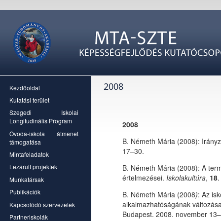
2008
Kezdőoldal
Kutatási terület
Szegedi Iskolai
Longitudinális Program
2008
Óvoda-iskola átmenet
B. Németh Mária (2008): Irány
támogatása
17–30.
Mintafeladatok
Lezárult projektek
B. Németh Mária (2008): A te
értelmezései.
Iskolakultúra
,
18
.
Munkatársak
Publikációk
B. Németh Mária (2008
)
: Az is
alkalmazhatóságának változása
Kapcsolódó szervezetek
Budapest. 2008. november 13–
Partneriskolák