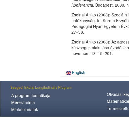
Konferencia.
Budapest, 2008. n
Zsolnai Anikó (2008): Szociális
hatékonyság. In: Korom Erzsébe
Pedagógiai Nyári Egyetem Évkö
27–36.
Zsolnai Anikó (2008): Az agress
készségek alakulása óvodás k
november 13–15. 201.
English
Szegedi Iskolai Longitudinális Program
Olvasási k
A program tematikája
Matematikai
Mérési minta
Természett
Mintafeladatok