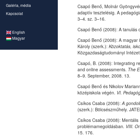
Galéria, média
Csapó Benő, Molnár Gyöngyvér é
adaptív tesztelésig. A pedagógi
Kapcsolat
3–4. sz. 3–16.
Csapó Benő (2008): A tanulás 
English
Magyar
Csapó Benő (2008): A magyar i
Károly (szerk.):
Közoktatás, isk
Közgazdaságtudományi Intézet
Csapó, B. (2008): Integrating r
and online assessments.
The E
8–9. September, 2008. 13.
Csapó Benő és Nikolov Marianne
középiskola végén.
VI. Pedagóg
Csíkos Csaba (2008):
A gondolk
(szerk.): Bölcsészműhely. JAT
Csíkos Csaba (2008): Mentális
problémamegoldásban
.
VIII. 
15. 176.