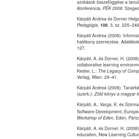
szokások összefüggése a tanulá
Konferencia, PÉK 2008
. Szeged
Kárpáti Andrea és Dorner Helga 
Pedagógia
,
108
. 3. sz. 225–246
Kárpáti Andrea (2008): Informa
hatékony szervezése. Adalékok 
127.
Kárpáti, A. és Dorner, H. (2008)
collaborative learning environm
Kester, L.:
The Legacy of Comp
Verlag, Wien. 29–41.
Kárpáti Andrea (2008): Tanárké
(szerk.):
Zöld könyv a magyar k
Kárpáti, A., Varga, K. és Szir
Software Development, Europe
Workshop of Eden
, Eden, Páriz
Kárpáti, A. és Dorner, H. (2008
education, New Learning Cultur