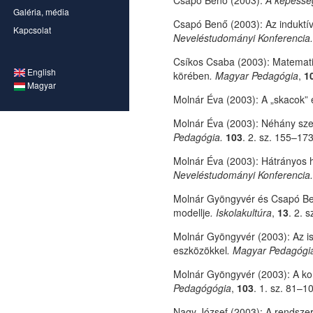
Csapó Benő (2003):
A képesség
Galéria, média
Csapó Benő (2003): Az induktív
Kapcsolat
Neveléstudományi Konferencia.
Csíkos Csaba (2003): Matemati
English
körében
.
Magyar Pedagógia
,
1
Magyar
Molnár Éva (2003): A „skacok” e
Molnár Éva (2003): Néhány sz
Pedagógia.
103
. 2. sz. 155–173
Molnár Éva (2003): Hátrányos h
Neveléstudományi Konferencia.
Molnár Gyöngyvér és Csapó Ben
modellje
.
Iskolakultúra
,
13
. 2. 
Molnár Gyöngyvér (2003): Az is
eszközökkel
. Magyar Pedagógi
Molnár Gyöngyvér (2003): A ko
Pedagógógia
,
103
. 1. sz. 81–1
Nagy József (2003): A rendszer