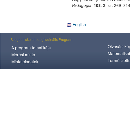
Pedagógia
,
103
. 3. sz. 269–314
English
Szegedi Iskolai Longitudinális Program
Olvasási k
A program tematikája
Matematikai
Mérési minta
Természett
Mintafeladatok