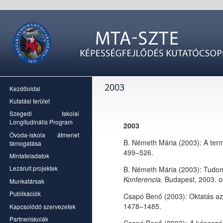
2003
Kezdőoldal
Kutatási terület
Szegedi Iskolai
Longitudinális Program
2003
Óvoda-iskola átmenet
B. Németh Mária (2003): A te
támogatása
499–526.
Mintafeladatok
Lezárult projektek
B. Németh Mária (2003): Tud
Konferencia.
Budapest, 2003. o
Munkatársak
Publikációk
Csapó Benő (2003): Oktatás az
1478–1485.
Kapcsolódó szervezetek
Partneriskolák