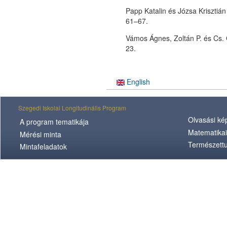
Papp Katalin és Józsa Krisztián
61–67.
Vámos Ágnes, Zoltán P. és Cs. 
23.
English
Szegedi Iskolai Longitudinális Program
Olvasási k
A program tematikája
Matematikai
Mérési minta
Természett
Mintafeladatok