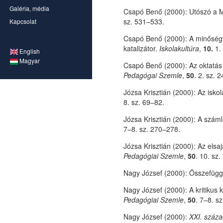
Galéria, média
Csapó Benő (2000): Utószó a 
sz. 531–533.
Kapcsolat
Csapó Benő (2000): A minőségfe
katalizátor.
Iskolakultúra
,
10.
1. 
English
Magyar
Csapó Benő (2000): Az oktatás
Pedagógai Szemle
,
50
. 2. sz. 
Józsa Krisztián (2000): Az isko
8. sz. 69–82.
Józsa Krisztián (2000): A számlá
7–8. sz. 270–278.
Józsa Krisztián (2000): Az elsa
Pedagógiai Szemle
,
50
. 10. sz.
Nagy József (2000): Összefüg
Nagy József (2000): A kritikus 
Pedagógiai Szemle
,
50
. 7–8. s
Nagy József (2000):
XXI. száza