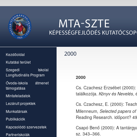
2000
Kezdőoldal
Kutatási terület
Szegedi Iskolai
Longitudinális Program
2000
Óvoda-iskola átmenet
Cs. Czachesz Erzsébet (2000):
támogatása
találkozója.
Könyv és Nevelés
, 
Mintafeladatok
Lezárult projektek
Cs. Czachesz, E. (2000): Teach
Milenneum
, Selected papers of
Munkatársak
Reading Research. időpont? 4
Publikációk
Kapcsolódó szervezetek
Csapó Benő (2000): A tantárgya
sz. 343–366.
Partneriskolák