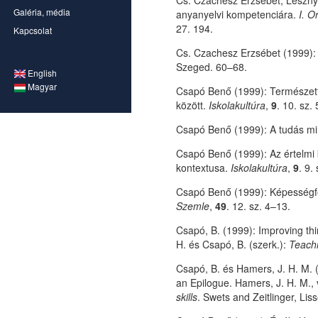
Cs. Czachesz Erzsébet, Lesznyá
Galéria, média
anyanyelvi kompetenciára.
I. 
27. 194.
Kapcsolat
Cs. Czachesz Erzsébet (1999): 
Szeged. 60–68.
English
Magyar
Csapó Benő (1999): Természet
között.
Iskolakultúra
,
9
. 10. sz.
Csapó Benő (1999): A tudás m
Csapó Benő (1999): Az értelmi 
kontextusa.
Iskolakultúra
,
9
. 9.
Csapó Benő (1999): Képességfe
Szemle
,
49
. 12. sz. 4–13.
Csapó, B. (1999): Improving thi
H. és Csapó, B. (szerk.):
Teachi
Csapó, B. és Hamers, J. H. M. 
an Epilogue. Hamers, J. H. M., v
skills
. Swets and Zeitlinger, Lis