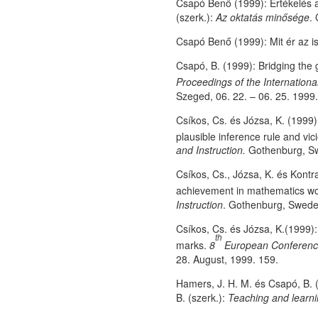
Csapó Benő (1999): Értékelés a
(szerk.):
Az oktatás minősége
.
Csapó Benő (1999): Mit ér az is
Csapó, B. (1999): Bridging the
Proceedings of the Internation
Szeged, 06. 22. – 06. 25. 1999.
Csíkos, Cs. és Józsa, K. (1999
plausible inference rule and vic
and Instruction.
Gothenburg, Sw
Csíkos, Cs., Józsa, K. és Kontra
achievement in mathematics w
Instruction
. Gothenburg, Swede
Csíkos, Cs. és Józsa, K.(1999):
th
marks.
8
European Conference 
28. August, 1999. 159.
Hamers, J. H. M. és Csapó, B. (
B. (szerk.):
Teaching and learnin