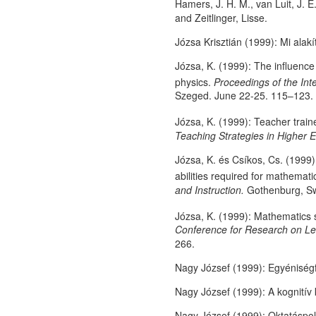
Hamers, J. H. M., van Luit, J. 
and Zeitlinger, Lisse.
Józsa Krisztián (1999): Mi alakí
Józsa, K. (1999): The influence
physics.
Proceedings of the Int
Szeged. June 22-25. 115–123.
Józsa, K. (1999): Teacher train
Teaching Strategies in Higher 
Józsa, K. és Csíkos, Cs. (1999
abilities required for mathemat
and Instruction.
Gothenburg, Sw
Józsa, K. (1999): Mathematics 
Conference for Research on Lea
266.
Nagy József (1999): Egyéniségf
Nagy József (1999): A kognitív
Nagy József (1999): Oktatáspolit