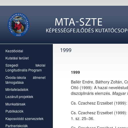
1999
Kezdőoldal
Kutatási terület
Szegedi Iskolai
Longitudinális Program
1999
Óvoda-iskola átmenet
Ballér Endre, Báthory Zoltán,
támogatása
Ottó (1999): A hazai nevelést
Mintafeladatok
diszciplináris elemzés
. Magyar
Lezárult projektek
Cs. Czachesz Erzsébet (1999):
Munkatársak
Publikációk
Cs. Czachesz Erzsébet (1999):
1. sz. 25–36.
Kapcsolódó szervezetek
Partneriskolák