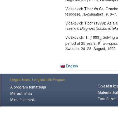
Vidákovich Tibor és Cs. Czach
fejlődése
.
Iskolakultúra
,
9
. 6–7.
Vidákovich Tibor (1999): Az al
(szerk.):
Diagnosztizálás, érték
Vidákovich, T. (1999): Solving 
th
period of 25 years.
8
European
Sweden. 24–28. August, 1999.
English
Szegedi Iskolai Longitudinális Program
Olvasási k
A program tematikája
Matematikai
Mérési minta
Természett
Mintafeladatok