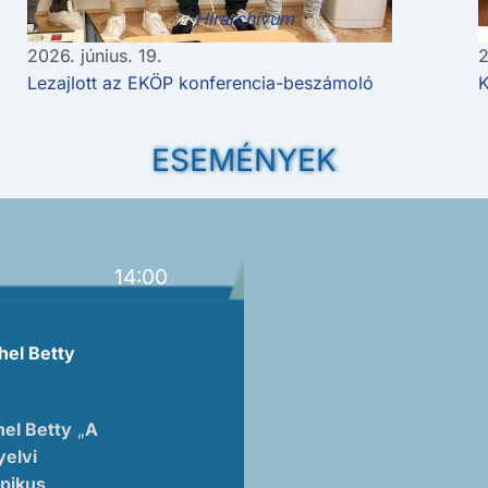
Hírarchívum
2026. június. 19.
2
Lezajlott az EKÖP konferencia-beszámoló
K
ESEMÉNYEK
14:00
hel Betty
hel Betty
„
A
yelvi
ipikus