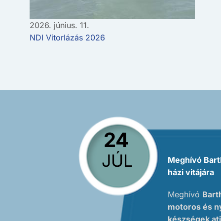
2026. június. 11.
NDI Vitorlázás 2026
24
JÚL
Meghívó Bart
házi vitájára
Meghívó
Bart
motoros és n
készségek at