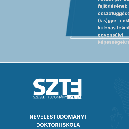
fejlődésének
összefüggése
(kis)gyermek
különös tekint
egyensúlyi
képességek
NEVELÉSTUDOMÁNYI
DOKTORI ISKOLA