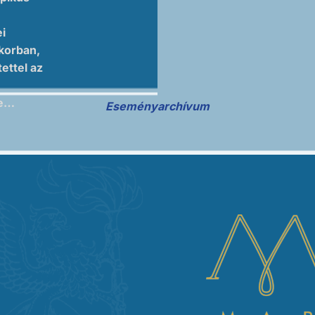
i
korban,
ettel az
re…
Eseményarchívum