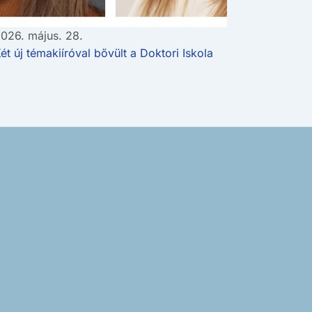
026. május. 28.
ét új témakiíróval bővült a Doktori Iskola