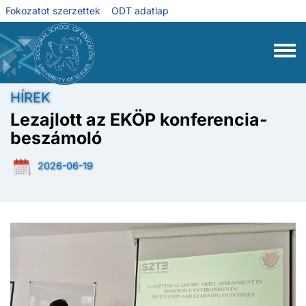
Ugrás a tartalomra
Fokozatot szerzettek
ODT adatlap
Toggle
HÍREK
Lezajlott az EKÖP konferencia-
beszámoló
2026-06-19