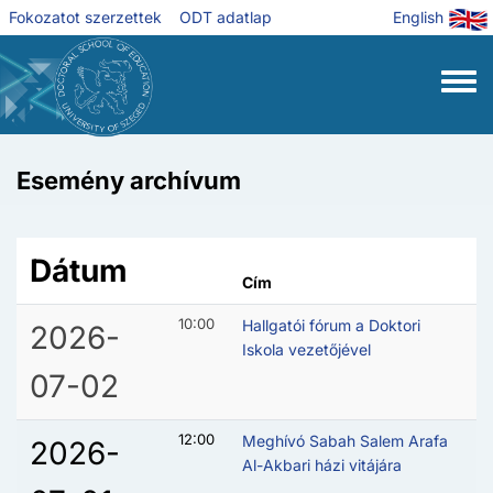
Ugrás a tartalomra
Fokozatot szerzettek
ODT adatlap
English
Toggle
Esemény archívum
Dátum
Cím
10:00
Hallgatói fórum a Doktori
2026-
Iskola vezetőjével
07-02
12:00
Meghívó Sabah Salem Arafa
2026-
Al-Akbari házi vitájára