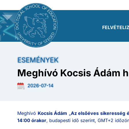
Ugrás a tartalomra
FELVÉTELI
Toggle menu
ESEMÉNYEK
Meghívó Kocsis Ádám há
2026-07-14
Meghívó
Kocsis Ádám
„
Az elsőéves sikeresség é
14:00 órakor
, budapesti idő szerint, GMT+2 időzón