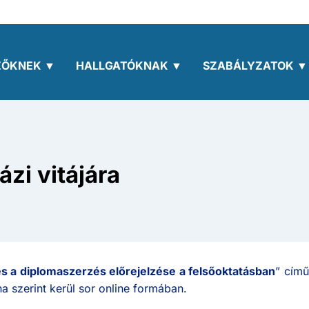
ZŐKNEK ▼
HALLGATÓKNAK ▼
SZABÁLYZATOK ▼
zi vitájára
s a diplomaszerzés előrejelzése a felsőoktatásban
” című
a szerint kerül sor online formában.