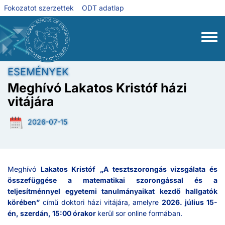
Ugrás a tartalomra
Fokozatot szerzettek
ODT adatlap
Toggle
ESEMÉNYEK
Meghívó Lakatos Kristóf házi
vitájára
2026-07-15
Meghívó
Lakatos Kristóf
„A tesztszorongás vizsgálata és
összefüggése a matematikai szorongással és a
teljesítménnyel egyetemi tanulmányaikat kezdő hallgatók
körében”
című doktori házi vitájára, amelyre
2026. július 15-
én, szerdán, 15:00 órakor
kerül sor online formában.