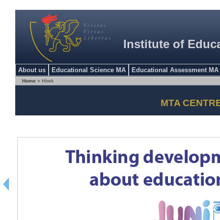
Institute of Educ
About us
Educational Science MA
Educational Assessment MA
Home
» Hírek
MTA CENTR