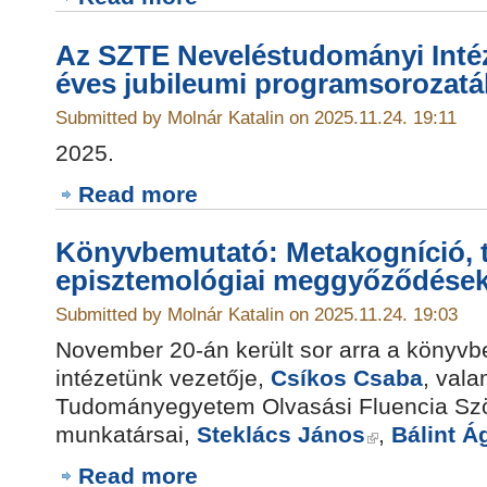
Az SZTE Neveléstudományi Inté
éves jubileumi programsorozat
Submitted by Molnár Katalin on 2025.11.24. 19:11
2025.
Read more
Könyvbemutató: Metakogníció, t
episztemológiai meggyőződése
Submitted by Molnár Katalin on 2025.11.24. 19:03
November 20-án került sor arra a könyvb
intézetünk vezetője,
Csíkos Csaba
, vala
Tudományegyetem Olvasási Fluencia Szö
munkatársai,
Steklács János
,
Bálint Á
Read more