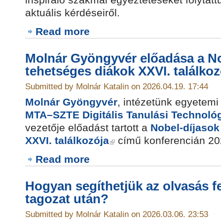
inspiráló szakmai egyeztetéseket folytattu
aktuális kérdéseiről.
Read more
Molnár Gyöngyvér előadása a No
tehetséges diákok XXVI. találko
Submitted by Molnár Katalin on 2026.04.19. 17:44
Molnár Gyöngyvér
, intézetünk egyetemi
MTA–SZTE Digitális Tanulási Technoló
vezetője előadást tartott a
Nobel-díjasok
XXVI. találkozója
című konferencián 20
Read more
Hogyan segíthetjük az olvasás fe
tagozat után?
Submitted by Molnár Katalin on 2026.03.06. 23:53