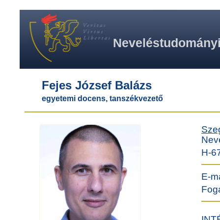
Neveléstudományi 
Fejes József Balázs
egyetemi docens, tanszékvezető
Sze
Nev
H-6
E-ma
Foga
INT