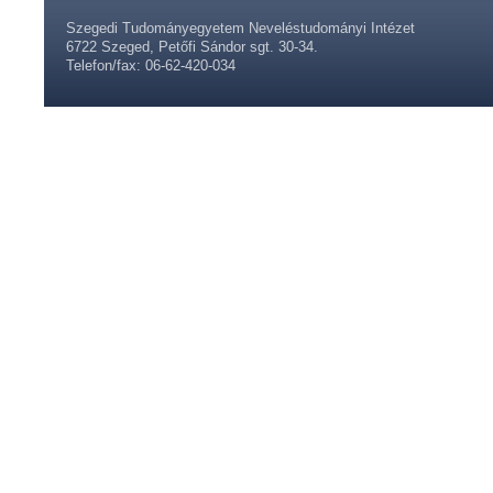
Szegedi Tudományegyetem Neveléstudományi Intézet
6722 Szeged, Petőfi Sándor sgt. 30-34.
Telefon/fax: 06-62-420-034