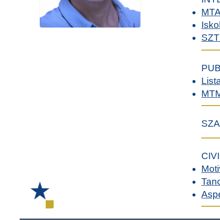
MTA
Isko
SZTE
PUB
List
MT
SZA
CIV
Moti
Tan
Asp