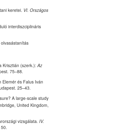
tani keretei.
VI. Országos
ó interdiszciplináris
 olvasástanítás
 Krisztián (szerk.):
Az
pest. 75–88.
n Elemér és Falus Iván
udapest. 25–43.
ure? A large-scale study
mbridge, United Kingdom,
rországi vizsgálata
.
IV.
 50.