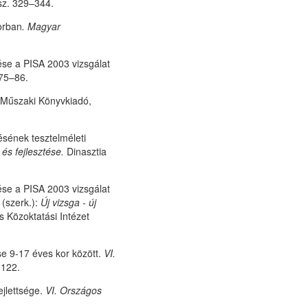
 sz. 329–344.
orban
. Magyar
se a PISA 2003 vizsgálat
 75–86.
Műszaki Könyvkiadó,
ésének tesztelméleti
és fejlesztése.
Dinasztia
se a PISA 2003 vizsgálat
(szerk.):
Új vizsga - új
s Közoktatási Intézet
se 9-17 éves kor között.
VI.
 122.
jlettsége.
VI. Országos