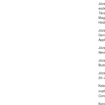
Józs
esz
Tár
Magy
Hód
Józs
Germ
Appl
Józs
Neve
Józs
Bud
Józs
20–
Kele
math
Con
Koro