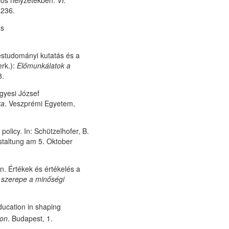
lós helyzetekben.
VI.
 236.
ás
éstudományi kutatás és a
erk.):
Előmunkálatok a
8.
lgyesi József
ra
. Veszprémi Egyetem,
olicy. In: Schützelhofer, B.
nstaltung am 5. Oktober
. Értékek és értékelés a
ő szerepe a minőségi
ducation in shaping
ion
. Budapest, 1.