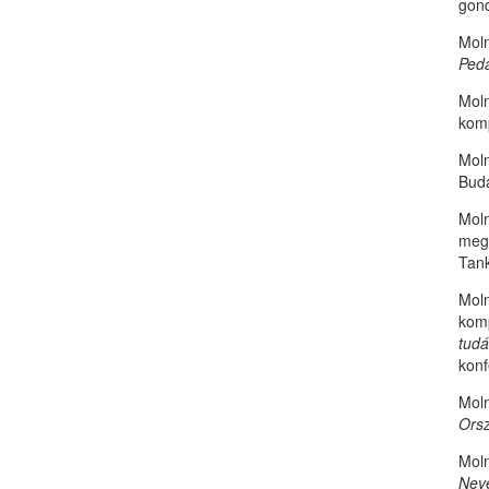
gond
Moln
Ped
Moln
kom
Mol
Bud
Moln
megk
Tank
Moln
komp
tudá
konf
Moln
Orsz
Moln
Neve