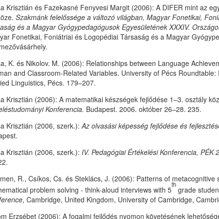
a Krisztián és Fazekasné Fenyvesi Margit (2006): A DIFER mint az eg
köze.
Szakmánk felelőssége a változó világban, Magyar Fonetikai, Foniá
saság és a Magyar Gyógypedagógusok Egyesületének XXXIV. Országos
ar Fonetikai, Foniátriai és Logopédiai Társaság és a Magyar Gyógyp
mezővásárhely.
a, K. és Nikolov. M. (2006): Relationships between Language Achievem
an and Classroom-Related Variables. University of Pécs Roundtable: E
ied Linguistics, Pécs. 179–207.
a Krisztián (2006): A matematikai készségek fejlődése 1–3. osztály köz
léstudományi Konferencia.
Budapest. 2006. október 26–28. 235.
a Krisztián (2006, szerk.):
Az olvasási képesség fejlődése és fejlesztés
apest.
a Krisztián (2006, szerk.):
IV. Pedagógiai Értékelési Konferencia, PÉK 
22.
men, R., Csíkos, Cs. és Steklács, J. (2006): Patterns of metacognitive s
th
ematical problem solving - think-aloud interviews with 5
grade studen
ference
, Cambridge, United Kingdom, University of Cambridge, Cambrid
m Erzsébet (2006): A fogalmi fejlődés nyomon követésének lehetősége