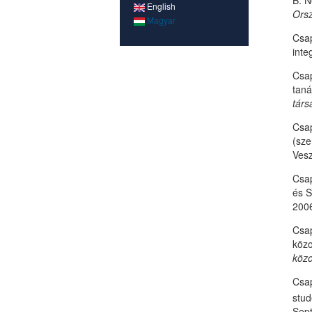
B. N
English
Ors
Magyar
Csap
inte
Csap
tan
társ
Csap
(sze
Ves
Csap
és S
2006
Csap
köz
közo
Csap
stud
Sept