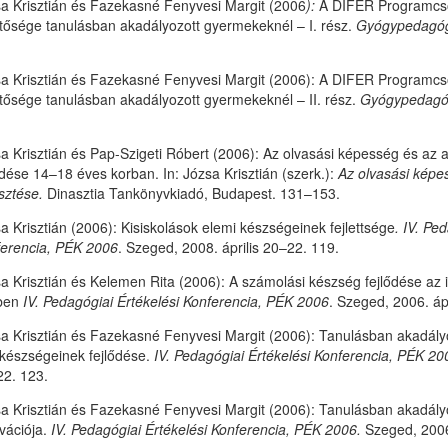
a Krisztián és Fazekasné Fenyvesi Margit (2006
):
A DIFER Programcs
tősége tanulásban akadályozott gyermekeknél – I. rész.
Gyógypedagóg
a Krisztián és Fazekasné Fenyvesi Margit (2006): A DIFER Programc
tősége tanulásban akadályozott gyermekeknél – II. rész.
Gyógypedagó
a Krisztián és Pap-Szigeti Róbert (2006): Az olvasási képesség és az
ődése 14–18 éves korban. In: Józsa Krisztián (szerk.):
Az olvasási képe
esztése.
Dinasztia Tankönyvkiadó, Budapest. 131–153.
a Krisztián (2006): Kisiskolások elemi készségeinek fejlettsége
.
IV. Ped
erencia, PÉK 2006
. Szeged, 2008. április 20–22. 119.
a Krisztián és Kelemen Rita (2006): A számolási készség fejlődése az i
ben
IV. Pedagógiai Értékelési Konferencia, PÉK 2006
. Szeged, 2006. áp
a Krisztián és Fazekasné Fenyvesi Margit (2006): Tanulásban akadály
készségeinek fejlődése.
IV. Pedagógiai Értékelési Konferencia, PÉK 20
2. 123.
a Krisztián és Fazekasné Fenyvesi Margit (2006): Tanulásban akadály
vációja.
IV. Pedagógiai Értékelési Konferencia, PÉK 2006.
Szeged, 2006