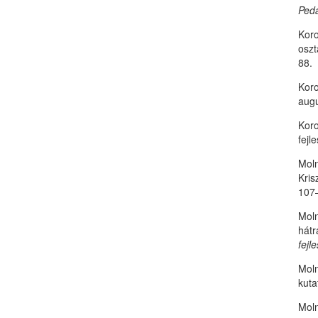
Peda
Koro
oszt
88.
Koro
augu
Koro
fejl
Moln
Kris
107
Moln
hátr
fejl
Moln
kuta
Moln