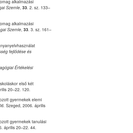
omag alkalmazási
ai Szemle
,
33
. 2. sz. 133–
somag alkalmazási
gai Szemle
,
33
. 3. sz. 161–
 anyanyelvhasználat
sség fejlődése és
agógiai Értékelési
skoláskor első két
rilis 20–22. 120.
ozott gyermekek elemi
06.
Szeged, 2006. április
ozott gyermekek tanulási
. április 20–22. 44.