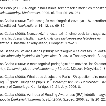
ó Benő (2006): A longitudinális iskolai felmérések elméleti és módszer
léstudományi Konferencia
. 2006. október 26–28. 234.
os Csaba (2006): Tudatosság és metakogníció viszonya – Az ezredfordul
özelítései
. Iskolakultúra
,
16
. 12. sz
.
69–82.
os Csaba (2006): Nemzetközi rendszerszintű felmérések tanulságai az
mára
.
In: Józsa Krisztián (szerk.):
Az olvasási képesség fejlődése és
esztése.
DinasztiaTankönyvkiadó, Budapest. 175–186.
os Csaba és Steklács János (2006): Metakogníció és olvasás
.
In: Józsa
sási képesség fejlődése és fejlesztése
. Dinasztia Tankönyvkiadó, Buda
os Csaba (2006): A metakogníció pedagógiai értelmezése. In: Keleme
rk.):
Tanulmányok a neveléstudomány köréből
. Műszaki Könyvkiadó, B
os Csaba (2006): What does Jacobs and Paris' IRA questionnaire meas
rd
nd
ng 3
grade Hungarian pupils.
2
Metacognition SIG Conference
. Ca
ersity of Cambridge, Cambridge. 19–21, July, 2006. 8.
os Csaba (2006): Az Index of Reading Awareness (IRA) kérdőív magya
gógiai Értékelési Konferencia, PÉK 2008.
Szeged, 2006. április 20–22.