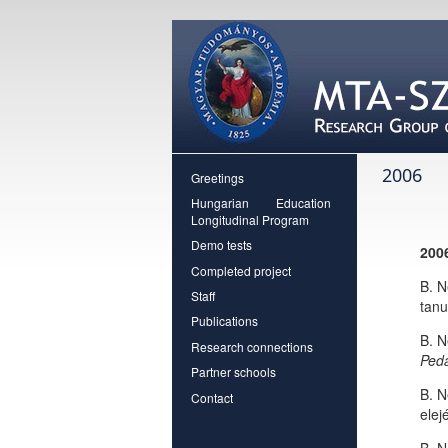
2006
Greetings
Hungarian Education
Longitudinal Program
Demo tests
200
Completed project
B. N
Staff
tanu
Publications
B. N
Research connections
Peda
Partner schools
B. N
Contact
elej