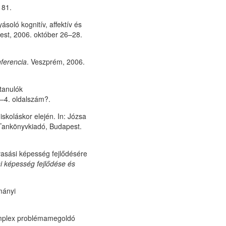
 81.
oló kognitív, affektív és
est, 2006. október 26–28.
nferencia
. Veszprém, 2006.
tanulók
2–4. oldalszám?.
skoláskor elején. In: Józsa
 Tankönyvkiadó, Budapest.
lvasási képesség fejlődésére
i képesség fejlődése és
mányi
omplex problémamegoldó