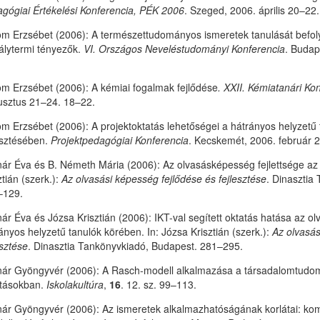
gógiai Értékelési Konferencia, PÉK 2006
. Szeged, 2006. április 20–22.
m Erzsébet (2006): A természettudományos ismeretek tanulását befolyás
álytermi tényezők.
VI. Országos Neveléstudományi Konferencia
. Budap
m Erzsébet (2006): A kémiai fogalmak fejlődése
.
XXII. Kémiatanári Ko
sztus 21–24. 18–22.
m Erzsébet (2006): A projektoktatás lehetőségei a hátrányos helyzetű 
esztésében.
Projektpedagógiai Konferencia
. Kecskemét, 2006. február 
ár Éva és B. Németh Mária (2006): Az olvasásképesség fejlettsége az i
ztián (szerk.):
Az olvasási képesség fejlődése és fejlesztése
. Dinasztia
–129.
ár Éva és Józsa Krisztián (2006): IKT-val segített oktatás hatása az o
ányos helyzetű tanulók körében. In: Józsa Krisztián (szerk.):
Az olvasás
esztése
. Dinasztia Tankönyvkiadó, Budapest. 281–295.
ár Gyöngyvér (2006): A Rasch-modell alkalmazása a társadalomtudo
tásokban.
Iskolakultúra
,
16
. 12. sz. 99–113.
ár Gyöngyvér (2006): Az ismeretek alkalmazhatóságának korlátai: k