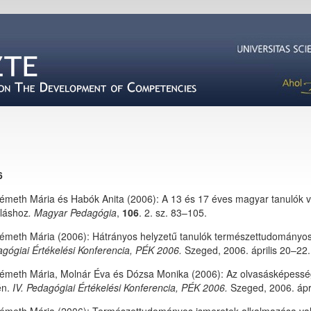
6
émeth Mária és Habók Anita (2006): A 13 és 17 éves magyar tanulók v
láshoz
.
Magyar Pedagógia
,
106
. 2. sz. 83–105.
émeth Mária (2006): Hátrányos helyzetű tanulók természettudományo
gógiai Értékelési Konferencia, PÉK 2006.
Szeged, 2006. április 20–22.
émeth Mária, Molnár Éva és Dózsa Monika (2006): Az olvasásképesség 
én.
IV. Pedagógiai Értékelési Konferencia, PÉK 2006.
Szeged, 2006. ápri