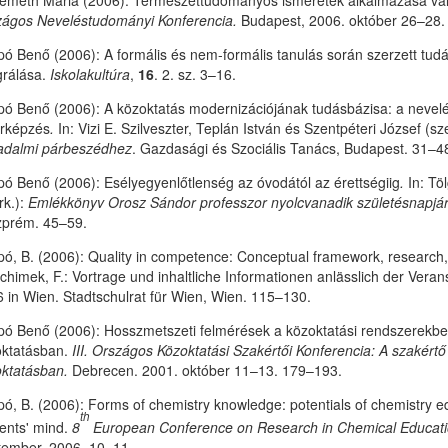
émeth Mária (2006): Természettudományos ismeretek alkalmazása va
zágos Neveléstudományi Konferencia.
Budapest, 2006. október 26–28.
ó Benő (2006): A formális és nem-formális tanulás során szerzett tud
grálása.
Iskolakultúra
,
16
. 2. sz. 3–16.
ó Benő (2006): A közoktatás modernizációjának tudásbázisa: a nevel
árképzés
.
In: Vizi E. Szilveszter, Teplán István és Szentpéteri József (sz
adalmi párbeszédhez
. Gazdasági és Szociális Tanács, Budapest. 31–4
ó Benő (2006): Esélyegyenlőtlenség az óvodától az érettségiig
.
In: Tö
rk.):
Emlékkönyv Orosz Sándor professzor nyolcvanadik születésnapjá
zprém. 45–59.
ó, B. (2006): Quality in competence: Conceptual framework, research, p
chimek, F.: Vortrage und inhaltliche Informationen anlässlich der Vera
 in Wien. Stadtschulrat für Wien, Wien. 115–130.
ó Benő (2006): Hosszmetszeti felmérések a közoktatási rendszerekben
oktatásban.
III. Országos Közoktatási Szakértői Konferencia: A szakért
ktatásban.
Debrecen. 2001. október 11–13. 179–193.
ó, B. (2006): Forms of chemistry knowledge: potentials of chemistry e
th
ents' mind.
8
European Conference on Research in Chemical Educat
ember, 2006. 10–11.