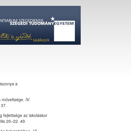
iszonya a
s műveltsége.
IV.
 37.
fejlettsége az iskoláskor
lis 20–22. 49.