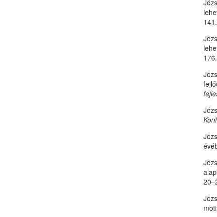
Józs
lehe
141.
Józs
lehe
176.
Józs
fejl
fejl
Józs
Konf
Józs
évé
Józs
alap
20–2
Józs
moti