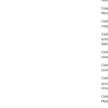
Csap
Neve
Csík
megk
Csík
szá
fejl
Csík
olva
Csík
(sze
Csík
amo
Univ
Csík
Peda