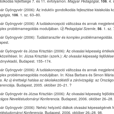
olkodás fejlettsége 7. és 11. évfolyamon
.
Magyar Pedagógiai
,
106
. 4.
ár Gyöngyvér (2006): Az induktív gondolkodás fejlesztése kisiskolás k
agógia
,
106
. 1. sz. 63–80.
ár Gyöngyvér (2006): A tudáskoncepció változása és annak megjelené
plex problémamegoldás moduljában
.
Új Pedagógiai Szemle
,
56
. 1. sz.
nár Gyöngyvér (2006):
Tudástranszfer és komplex problémamegoldás.
apest.
ár Gyöngyvér és Józsa Krisztián (2006): Az olvasási képesség értékel
özelítései. In: Józsa Krisztián (szerk.):
Az olvasási képesség fejlődése 
önyvkiadó, Budapest. 155–174.
ár Gyöngyvér (2006): A tudáskoncepció változása és annak megjelené
lex problémamegoldás moduljában. In: Kósa Barbara és Simon Mária 
s.
A
z új érettségi hatása az iskolakezdéstől a záróvizsgáig
: az Országo
erenciája. Budapest, 2005. október 20–21. ?
ár Gyöngyvér és Józsa Krisztián (2006): Az olvasási képesség fejlődé
ágos Neveléstudományi Konferencia.
Budapest, 2006. október 26–28.
ár Gyöngyvér (2006): Nehéz helyzetű diákok olvasási képességének fe
léstudományi Konferencia
. Budapest, 2006. október 26–28. 98.