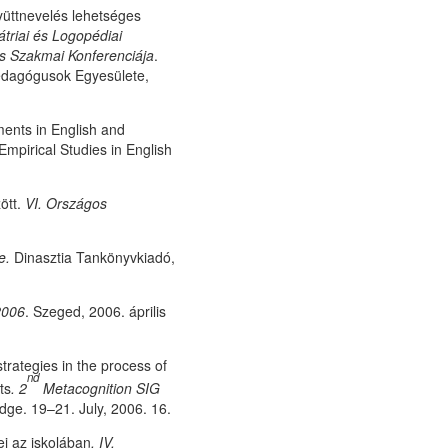
yüttnevelés lehetséges
triai és Logopédiai
 Szakmai Konferenciája
.
edagógusok Egyesülete,
ents in English and
mpirical Studies in English
ött.
VI. Országos
e.
Dinasztia Tankönyvkiadó,
2006
. Szeged, 2006. április
trategies in the process of
nd
ts
.
2
Metacognition SIG
ge. 19–21. July, 2006. 16.
i az iskolában
.
IV.