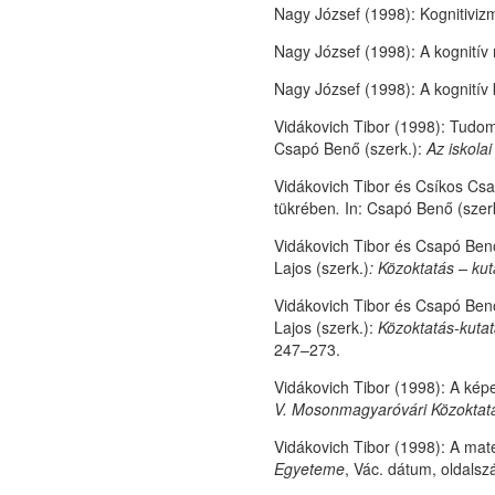
Nagy József (1998): Kognitiviz
Nagy József (1998): A kognitív 
Nagy József (1998): A kognitív
Vidákovich Tibor (1998): Tudom
Csapó Benő (szerk.):
Az iskolai
Vidákovich Tibor és Csíkos Cs
tükrében
.
In: Csapó Benő (szerk
Vidákovich Tibor és Csapó Benő
Lajos (szerk.)
: Közoktatás – ku
Vidákovich Tibor és Csapó Ben
Lajos (szerk.):
Közoktatás-kuta
247–273.
Vidákovich Tibor (1998): A kép
V. Mosonmagyaróvári Közoktatá
Vidákovich Tibor (1998): A mat
Egyeteme
, Vác. dátum, oldals