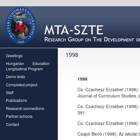
1998
Greetings
Hungarian Education
Longitudinal Program
Demo tests
1998
Completed project
Cs. Czachesz Erzsébet (1998): 
Staff
Journal of Curriculum Studies,
Publications
Cs. Czachesz Erzsébet (1998):
Research connections
391.
Partner schools
Cs. Czachesz Erzsébet (1998)
Contact
Csapó Benő (1998): Az iskolai 