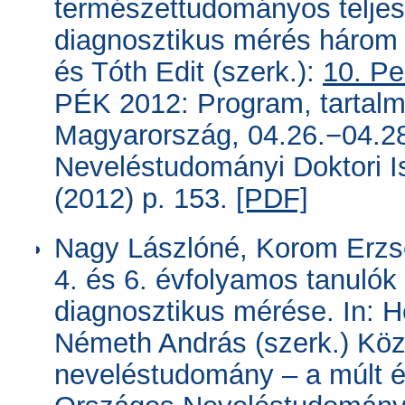
természettudományos teljes
diagnosztikus mérés három 
és Tóth Edit (szerk.):
10. Pe
PÉK 2012: Program, tartalm
Magyarország, 04.26.−04.
Neveléstudományi Doktori I
(2012) p. 153.
[PDF]
Nagy Lászlóné, Korom Erzsé
4. és 6. évfolyamos tanuló
diagnosztikus mérése. In: H
Németh András (szerk.) Kö
neveléstudomány – a múlt ért