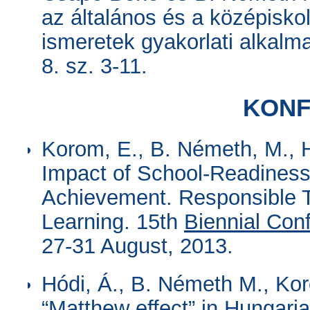
az általános és a középisk
ismeretek gyakorlati alkal
8. sz. 3-11.
KONF
Korom, E., B. Németh, M., H
Impact of School-Readiness 
Achievement. Responsible T
Learning. 15th
Biennial Conf
27-31 August, 2013.
Hódi, Á., B. Németh M., Kor
“Matthew effect” in Hungari