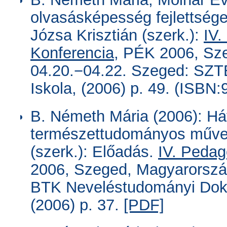
olvasásképesség fejlettsége 
Józsa Krisztián (szerk.):
IV.
Konferencia,
PÉK 2006, Sze
04.20.−04.22. Szeged: SZT
Iskola, (2006) p. 49. (ISBN
B. Németh Mária (2006): Há
természettudományos művelt
(szerk.): Előadás.
IV. Pedag
2006, Szeged, Magyarorszá
BTK Neveléstudományi Dokto
(2006) p. 37.
[PDF]