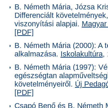
B. Németh Mária, Józsa Kri
Differenciált követelmények
viszonyítási alapjai.
Magyar
[PDF]
B. Németh Mária (2000): A
alkalmazása.
Iskolakultúra
,
B. Németh Mária (1997): Vé
egészségtan alapműveltségi
követelményeiről.
Új Pedag
[PDF]
Csapó Benő és B. Németh Má