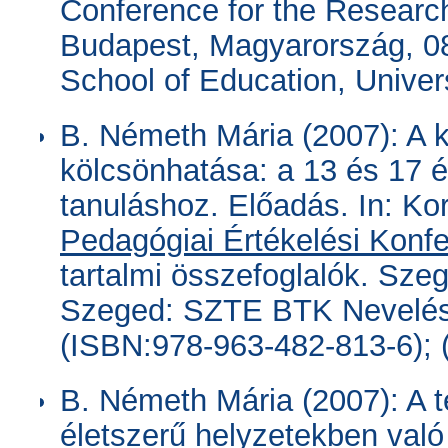
Conference for the Research
Budapest, Magyarország, 0
School of Education, Univer
B. Németh Mária (2007): A k
kölcsönhatása: a 13 és 17 é
tanuláshoz. Előadás. In: Ko
Pedagógiai Értékelési Konfe
tartalmi összefoglalók. Sze
Szeged: SZTE BTK Nevelést
(ISBN:978-963-482-813-6); 
B. Németh Mária (2007): A
életszerű helyzetekben val