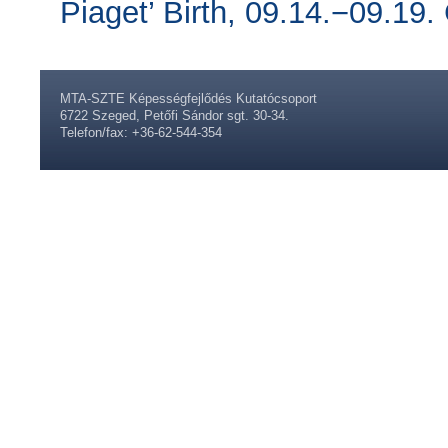
Piaget’ Birth, 09.14.−09.19.
MTA-SZTE Képességfejlődés Kutatócsoport
6722 Szeged, Petőfi Sándor sgt. 30-34.
Telefon/fax: +36-62-544-354