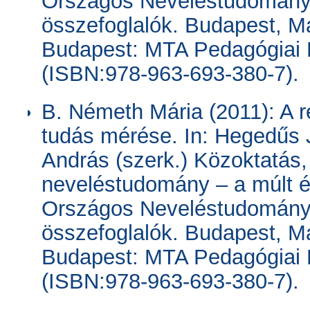
Országos Neveléstudományi
összefoglalók. Budapest, M
Budapest: MTA Pedagógiai B
(ISBN:978-963-693-380-7).
B. Németh Mária (2011): A 
tudás mérése. In: Hegedűs 
András (szerk.) Közoktatás
neveléstudomány – a múlt ért
Országos Neveléstudományi
összefoglalók. Budapest, M
Budapest: MTA Pedagógiai B
(ISBN:978-963-693-380-7).