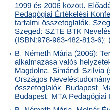
1999 és 2006 között. Előadá
Pedagógiai Értékelési Konfe
tartalmi összefoglalók. Sze
Szeged: SZTE BTK Nevelést
(ISBN:978-963-482-813-6); 
B. Németh Mária (2006): T
alkalmazása valós helyzetek
Magdolna, Simándi Szilvia (
Országos Neveléstudományi 
összefoglalók. Budapest, M
Budapest: MTA Pedagógiai B
B. Németh Mária, Molnár É