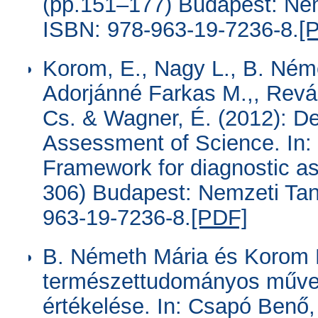
(pp.151–177) Budapest: Nem
ISBN: 978-963-19-7236-8.
[
Korom, E., Nagy L., B. Néme
Adorjánné Farkas M.,, Revák
Cs. & Wagner, É. (2012): De
Assessment of Science. In: 
Framework for diagnostic a
306) Budapest: Nemzeti Tan
963-19-7236-8.
[PDF]
B. Németh Mária és Korom E
természettudományos művel
értékelése. In: Csapó Benő,