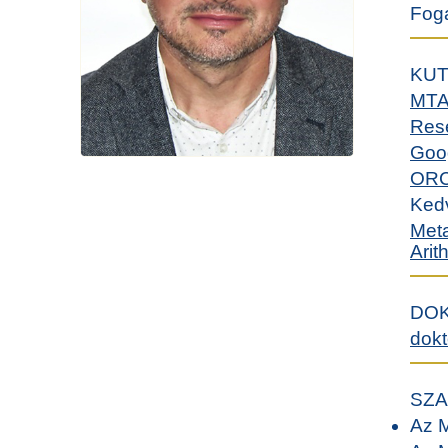
Foga
KUT
MT
Res
Goo
ORC
Ked
Meta
Arit
DOK
dokt
SZA
Az M