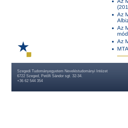
Az 
(201
Az M
Albi
Az 
móds
Az M
MTA 
Szegedi Tudományegyetem Neveléstudományi Intézet
6722 Szeged, Petőfi Sándor sgt. 32-34.
+36 62 544 354