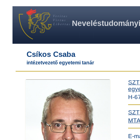
Neveléstudományi 
Csíkos Csaba
intézetvezető egyetemi tanár
SZTE
egye
H-67
SZTE
MTA
E-ma