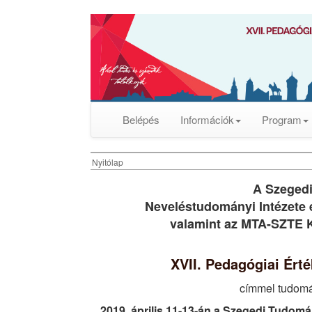
Belépés
Információk
Program
Nyitólap
A Szeged
Neveléstudományi Intézete 
valamint az MTA-SZTE 
XVII. Pedagógiai Ért
címmel tudomá
2019. április 11-13-án a Szegedi Tudom