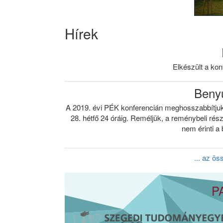
Hírek
Elkészült a kon
Benyú
A 2019. évi PÉK konferencián meghosszabbítjuk
28. hétfő 24 óráig. Reméljük, a reménybeli ré
nem érinti a 
... az ö
P