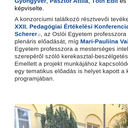
Gyöngyvér
,
Pásztor Attila
,
Tóth Edit
és
képviselte.
A konzorciumi találkozó résztvevői tevé
XXII. Pedagógiai Értékelési Konferenci
Scherer
, az Oslói Egyetem professzora 
plenáris előadását, míg
Mari-Pauliina Va
Egyetem professzora a mesterséges intell
szerepéről szóló kerekasztal-beszélgetés 
Emellett a projekt munkájához kapcsoló
egy tematikus előadás is helyet kapott a 
programjában.