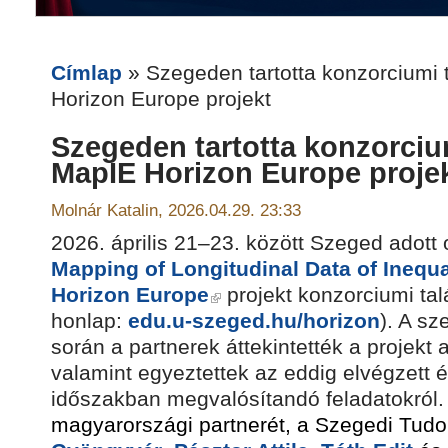
Címlap
» Szegeden tartotta konzorciumi 
Horizon Europe projekt
Szegeden tartotta konzorcium
MapIE Horizon Europe proje
Molnár Katalin, 2026.04.29. 23:33
2026. április 21–23. között Szeged adott 
Mapping of Longitudinal Data of Inequa
Horizon Europe
projekt konzorciumi ta
honlap:
edu.u-szeged.hu/horizon
). A s
során a partnerek áttekintették a projekt a
valamint egyeztettek az eddig elvégzett 
időszakban megvalósítandó feladatokról
magyarországi partnerét, a Szegedi Tu