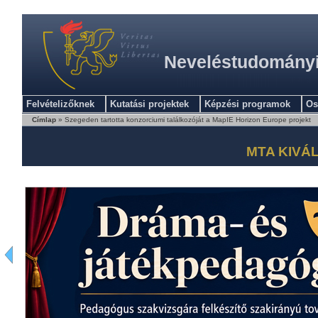
Neveléstudományi 
Felvételizőknek
Kutatási projektek
Képzési programok
Os
Címlap
» Szegeden tartotta konzorciumi találkozóját a MapIE Horizon Europe projekt
MTA KIVÁ